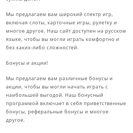
Мы предлагаем вам широкий спектр игр,
включая слоты, карточные игры, рулетку и
многое другое. Наш сайт доступен на русском
языке, чтобы вы могли играть комфортно и
без каких-либо сложностей.
Бонусы и акции!
Мы предлагаем вам различные бонусы и
акции, чтобы вы могли начать играть с
наибольшей выгодой. Наш бонусный
программой включает в себя приветственные
бонусы, реферальные бонусы и многое
другое.