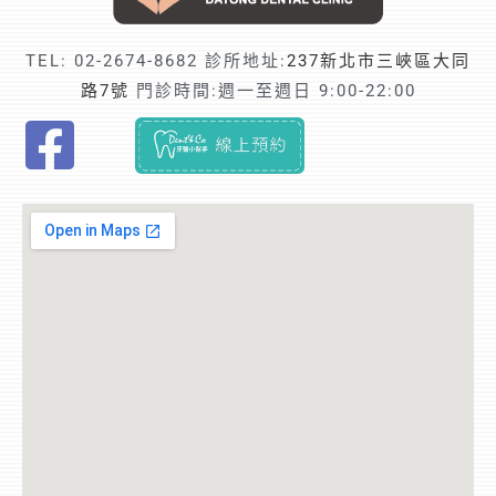
TEL:
02-2674-8682
診所地址:
237新北市三峽區大同
路7號
門診時間:週一至週日 9:00-22:00
F
i
n
d
t
r
u
s
t
e
d
r
e