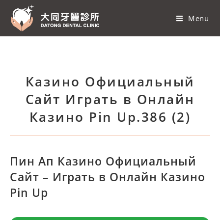
Menu
Казино Официальный
Сайт Играть в Онлайн
Казино Pin Up.386 (2)
Пин Ап Казино Официальный
Сайт – Играть в Онлайн Казино
Pin Up