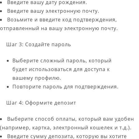
Введите вашу дату рождения.
Введите вашу электронную почту.
Возьмите и введите код подтверждения,
отправленный на вашу электронную почту.
Шаг 3: Создайте пароль
Выберите сложный пароль, который
будет использоваться для доступа к
вашему профилю.
Повторите пароль для подтверждения.
Шаг 4: Оформите депозит
Выберите способ оплаты, который вам удобен
(например, картка, электронный кошелек и т.д.).
Введите сумму депозита, которую вы хотите