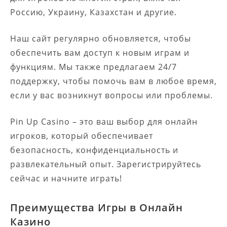
Россию, Украину, Казахстан и другие.
Наш сайт регулярно обновляется, чтобы
обеспечить вам доступ к новым играм и
функциям. Мы также предлагаем 24/7
поддержку, чтобы помочь вам в любое время,
если у вас возникнут вопросы или проблемы.
Pin Up Casino – это ваш выбор для онлайн
игроков, который обеспечивает
безопасность, конфиденциальность и
развлекательный опыт. Зарегистрируйтесь
сейчас и начните играть!
Преимущества Игры в Онлайн
Казино