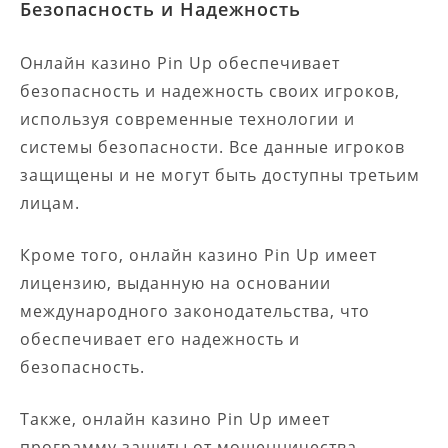
Безопасность и Надежность
Онлайн казино Pin Up обеспечивает
безопасность и надежность своих игроков,
используя современные технологии и
системы безопасности. Все данные игроков
защищены и не могут быть доступны третьим
лицам.
Кроме того, онлайн казино Pin Up имеет
лицензию, выданную на основании
международного законодательства, что
обеспечивает его надежность и
безопасность.
Также, онлайн казино Pin Up имеет
программу защиты от мошенничества,