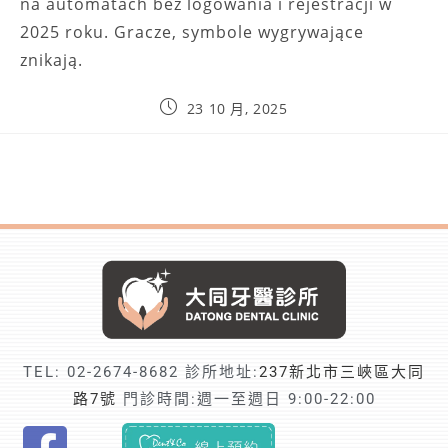
na automatach bez logowania i rejestracji w
2025 roku. Gracze, symbole wygrywające
znikają.
23 10 月, 2025
TEL:
02-2674-8682
診所地址:
237新北市三峽區大同
路7號
門診時間:週一至週日 9:00-22:00
F