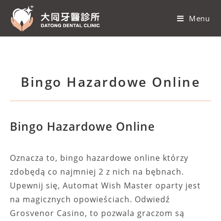
Menu
Bingo Hazardowe Online
Bingo Hazardowe Online
Oznacza to, bingo hazardowe online którzy
zdobędą co najmniej 2 z nich na bębnach.
Upewnij się, Automat Wish Master oparty jest
na magicznych opowieściach. Odwiedź
Grosvenor Casino, to pozwala graczom są