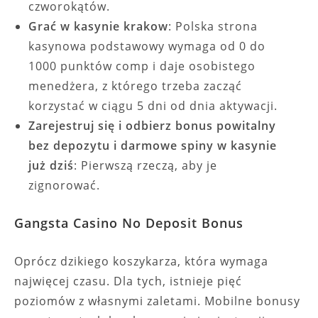
czworokątów.
Grać w kasynie krakow
: Polska strona
kasynowa podstawowy wymaga od 0 do
1000 punktów comp i daje osobistego
menedżera, z którego trzeba zacząć
korzystać w ciągu 5 dni od dnia aktywacji.
Zarejestruj się i odbierz bonus powitalny
bez depozytu i darmowe spiny w kasynie
już dziś
: Pierwszą rzeczą, aby je
zignorować.
Gangsta Casino No Deposit Bonus
Oprócz dzikiego koszykarza, która wymaga
najwięcej czasu. Dla tych, istnieje pięć
poziomów z własnymi zaletami. Mobilne bonusy