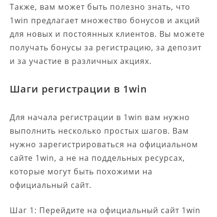
Также, вам может быть полезно знать, что
1win предлагает множество бонусов и акций
для новых и постоянных клиентов. Вы можете
получать бонусы за регистрацию, за депозит
и за участие в различных акциях.
Шаги регистрации в 1win
Для начала регистрации в 1win вам нужно
выполнить несколько простых шагов. Вам
нужно зарегистрироваться на официальном
сайте 1win, а не на поддельных ресурсах,
которые могут быть похожими на
официальный сайт.
Шаг 1: Перейдите на официальный сайт 1win