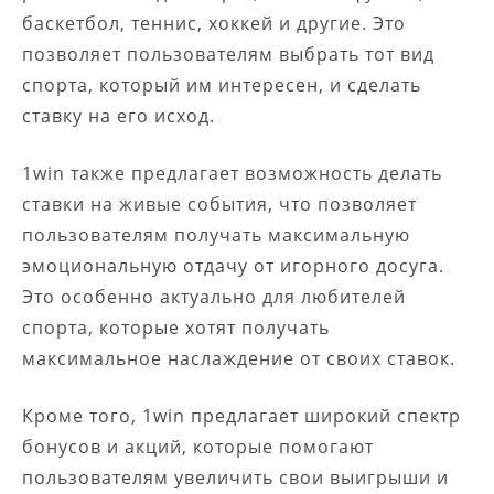
баскетбол, теннис, хоккей и другие. Это
позволяет пользователям выбрать тот вид
спорта, который им интересен, и сделать
ставку на его исход.
1win также предлагает возможность делать
ставки на живые события, что позволяет
пользователям получать максимальную
эмоциональную отдачу от игорного досуга.
Это особенно актуально для любителей
спорта, которые хотят получать
максимальное наслаждение от своих ставок.
Кроме того, 1win предлагает широкий спектр
бонусов и акций, которые помогают
пользователям увеличить свои выигрыши и