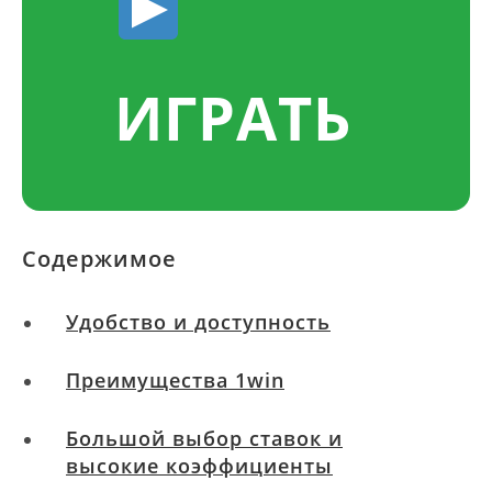
ИГРАТЬ
Содержимое
Удобство и доступность
Преимущества 1win
Большой выбор ставок и
высокие коэффициенты