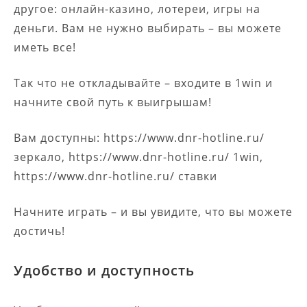
другое: онлайн-казино, лотереи, игры на
деньги. Вам не нужно выбирать – вы можете
иметь все!
Так что не откладывайте – входите в 1win и
начните свой путь к выигрышам!
Вам доступны: https://www.dnr-hotline.ru/
зеркало, https://www.dnr-hotline.ru/ 1win,
https://www.dnr-hotline.ru/ ставки
Начните играть – и вы увидите, что вы можете
достичь!
Удобство и доступность