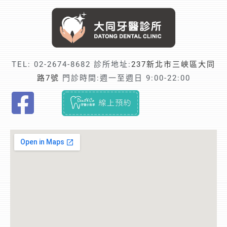
TEL:
02-2674-8682
診所地址:
237新北市三峽區大同
路7號
門診時間:週一至週日 9:00-22:00
F
i
n
d
t
r
u
s
t
e