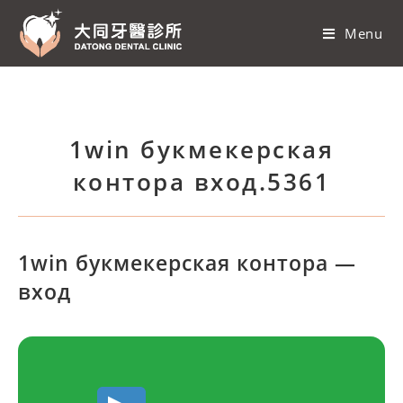
Menu
1win букмекерская
контора вход.5361
1win букмекерская контора —
вход