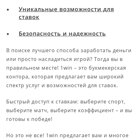
Уникальные возможности для
ставок
Безопасность и надежность
В поиске лучшего способа заработать деньги
или просто насладиться игрой? Тогда вы в
правильном месте! 1win – это букмекерская
контора, которая предлагает вам широкий
спектр услуг и возможностей для ставок.
Быстрый доступ к ставкам: выберите спорт,
выберите матч, выберите коэффициент – и вы
готовы к победе!
Но это не все! 1win предлагает вам и многое