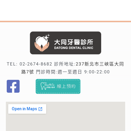
TEL:
02-2674-8682
診所地址:
237新北市三峽區大同
路7號
門診時間:週一至週日 9:00-22:00
F
i
n
d
t
r
u