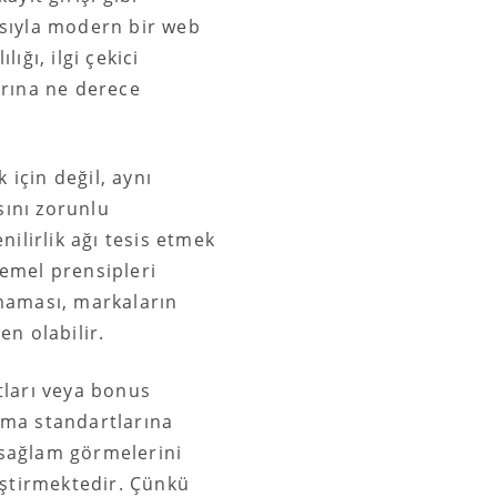
ısıyla modern bir web
ğı, ilgi çekici
arına ne derece
 için değil, aynı
sını zorunlu
ilirlik ağı tesis etmek
emel prensipleri
nmaması, markaların
n olabilir.
tları veya bonus
nma standartlarına
i sağlam görmelerini
iştirmektedir. Çünkü