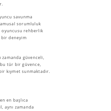
r.
 oyuncu savunma
 kamusal sorumluluk
s oyuncusu rehberlik
n bir deneyim
nı zamanda güvenceli,
 bu tür bir güvence,
 bir kıymet sunmaktadır.
en en başlıca
ğil, aynı zamanda