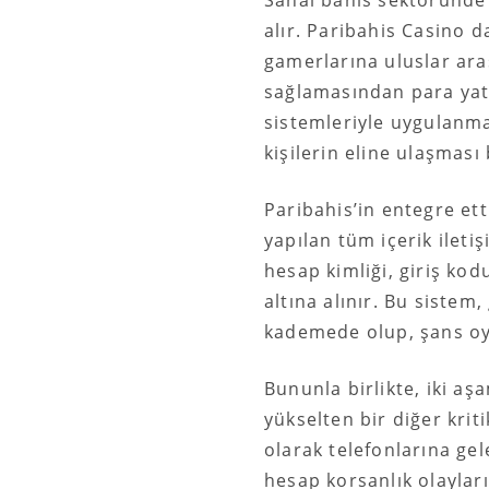
Sanal bahis sektöründe k
alır. Paribahis Casino 
gamerlarına uluslar ara
sağlamasından para yat
sistemleriyle uygulanma
kişilerin eline ulaşması 
Paribahis’in entegre et
yapılan tüm içerik ileti
hesap kimliği, giriş ko
altına alınır. Bu siste
kademede olup, şans oy
Bununla birlikte, iki aş
yükselten bir diğer krit
olarak telefonlarına gele
hesap korsanlık olayları