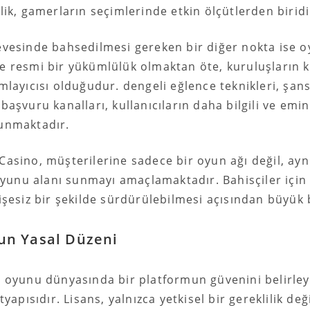
ik, gamerların seçimlerinde etkin ölçütlerden biridi
evesinde bahsedilmesi gereken bir diğer nokta ise
e resmi bir yükümlülük olmaktan öte, kuruluşların
mlayıcısı olduğudur. dengeli eğlence teknikleri, şan
aşvuru kanalları, kullanıcıların daha bilgili ve emi
unmaktadır.
asino, müşterilerine sadece bir oyun ağı değil, ay
 oyunu alanı sunmayı amaçlamaktadır. Bahisçiler için
işesiz bir şekilde sürdürülebilmesi açısından büyük
un Yasal Düzeni
 oyunu dünyasında bir platformun güvenini belirley
tyapısıdır. Lisans, yalnızca yetkisel bir gereklilik de