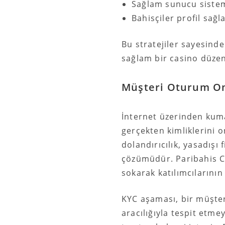
Sağlam sunucu sistem
Bahisçiler profil sağl
Bu stratejiler sayesind
sağlam bir casino düzen
Müşteri Oturum On
İnternet üzerinden kuma
gerçekten kimliklerini o
dolandırıcılık, yasadışı
çözümüdür. Paribahis C
sokarak katılımcılarını
KYC aşaması, bir müşter
aracılığıyla tespit etmey