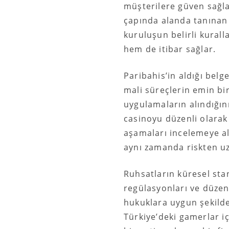
müşterilere güven sağla
çapında alanda tanınan 
kuruluşun belirli kural
hem de itibar sağlar.
Paribahis’in aldığı belg
mali süreçlerin emin bi
uygulamaların alındığını
casinoyu düzenli olarak t
aşamaları incelemeye al
aynı zamanda riskten u
Ruhsatların küresel sta
regülasyonları ve düzen
hukuklara uygun şekilde 
Türkiye’deki gamerlar iç