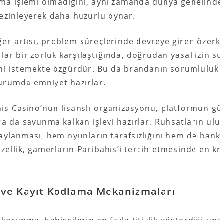
irma işlemi olmadığını, aynı zamanda dünya genelind
ezinleyerek daha huzurlu oynar.
iğer artısı, problem süreçlerinde devreye giren öze
lar bir zorluk karşılaştığında, doğrudan yasal izin 
i istemekte özgürdür. Bu da brandanın sorumluluk a
rumda emniyet hazırlar.
his Casino’nun lisanslı organizasyonu, platformun güv
a da savunma kalkan işlevi hazırlar. Ruhsatların ulu
ylanması, hem oyunların tarafsızlığını hem de banka 
özellik, gamerların Paribahis’i tercih etmesinde en k
i ve Kayıt Kodlama Mekanizmaları