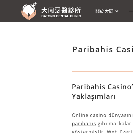
關於大同
Paribahis Cas
Paribahis Casino
Yaklaşımları
Online casino dünyasını
paribahis
gibi markalar 
göstermiştir. Web üzerin