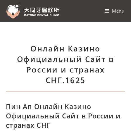
Menu
Онлайн Казино
Официальный Сайт в
России и странах
СНГ.1625
Пин Ап Онлайн Казино
Официальный Сайт в России и
странах СНГ