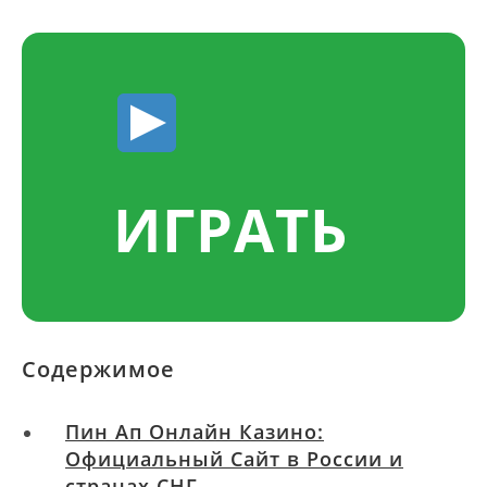
ИГРАТЬ
Содержимое
Пин Ап Онлайн Казино:
Официальный Сайт в России и
странах СНГ