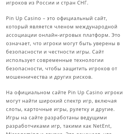
игроков из России и стран СНГ.
Pin Up Casino – это официальный сайт,
который является членом международной
ассоциации онлайн-игровых платформ. Это
означает, что игроки могут быть уверены в
безопасности и честности игры. Сайт
использует современные технологии
безопасности, чтобы защитить игроков от
мошенничества и других рисков.
На официальном сайте Pin Up Casino игроки
могут найти широкий спектр игр, включая
слоты, карточные игры, рулетку и другие.
Игры на сайте разработаны ведущими
разработчиками игр, такими как NetEnt,