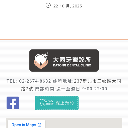
22 10 月, 2025
TEL:
02-2674-8682
診所地址:
237新北市三峽區大同
路7號
門診時間:週一至週日 9:00-22:00
F
i
n
d
t