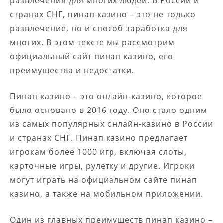
развлечения для многих людей. В России и
странах СНГ,
пинап
казино – это не только
развлечение, но и способ заработка для
многих. В этом тексте мы рассмотрим
официальный сайт пинап казино, его
преимущества и недостатки.
Пинап казино – это онлайн-казино, которое
было основано в 2016 году. Оно стало одним
из самых популярных онлайн-казино в России
и странах СНГ. Пинап казино предлагает
игрокам более 1000 игр, включая слоты,
карточные игры, рулетку и другие. Игроки
могут играть на официальном сайте пинап
казино, а также на мобильном приложении.
Один из главных преимуществ пинап казино –