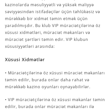
kazinolarda məsuliyyətli və yüksək maliyyə
səviyyəsindən istifadəçilər üçün təhlükəsiz və
mürəkkəb bir xidmət təmin etmək üçün
yaradılmışdır. Bu klub VIP müraciətçilərinə öz
xüsusi xidmətləri, müraciət məkanları və
müraciət şərtləri təmin edir. VIP klubun
xüsusiyyətləri arasında:
Xüsusi Xidmətlər
• Müraciətçilərinə öz xüsusi müraciət məkanları
təmin edilir, burada onlar daha rahat və
mürəkkəb kazino oyunları oynayabilirlər.
• VIP müraciətçilərinə öz xüsusi məkanlar təmin
edilir, burada onlar müraciət məkanları ilə