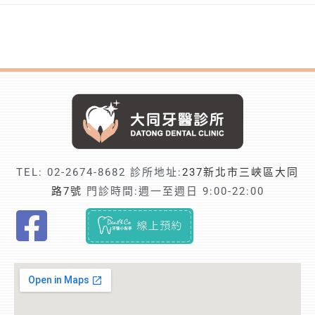
TEL:
02-2674-8682
診所地址:
237新北市三峽區大同
路7號
門診時間:週一至週日 9:00-22:00
F
i
n
d
t
r