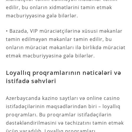
edilir, bu onların xidmətlərini təmin etmək
məcburiyyəsinə gələ bilərlər.
• Bazada, VIP müraciətçilərinə xüsusi məkanlar
təmin edilməyən məkanlar təmin edilir, bu
onların müraciət məkanları ilə birlikdə müraciət
etmək məcburiyyəsinə gələ bilərlər.
Loyallıq proqramlarının nəticələri və
istifadə səhvləri
Azerbaycanda kazino saytları və online casino
istifadəçilərinin məqsədlərindən biri – loyallıq
proqramları. Bu proqramlar istifadəçilərin
dəstəkləndirilməsini və təchizatını təmin etmək
üçün yaradılıb. Loyallıq proqramları,