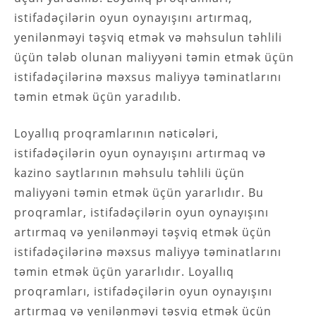
istifadəçilərin oyun oynayışını artırmaq,
yenilənməyi təşviq etmək və məhsulun təhlili
üçün tələb olunan maliyyəni təmin etmək üçün
istifadəçilərinə məxsus maliyyə təminatlarını
təmin etmək üçün yaradılıb.
Loyallıq proqramlarının nəticələri,
istifadəçilərin oyun oynayışını artırmaq və
kazino saytlarının məhsulu təhlili üçün
maliyyəni təmin etmək üçün yararlıdır. Bu
proqramlar, istifadəçilərin oyun oynayışını
artırmaq və yenilənməyi təşviq etmək üçün
istifadəçilərinə məxsus maliyyə təminatlarını
təmin etmək üçün yararlıdır. Loyallıq
proqramları, istifadəçilərin oyun oynayışını
artırmaq və yenilənməyi təşviq etmək üçün