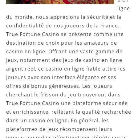
ligne
du monde, nous apprécions la sécurité et la
confidentialité de nos joueurs de la France.
True Fortune Casino se présente comme une
destination de choix pour les amateurs de
casino en ligne. Offrant une vaste gamme de
jeux, notamment des jeux de casino en ligne
argent réel, ce casino en ligne fiable attire les
joueurs avec son interface élégante et ses
offres de bonus généreuses. Les joueurs
cherchant le frisson du jeu trouveront dans
True Fortune Casino une plateforme sécurisée
et enrichissante, reflétant la qualité recherchée
dans un casino en ligne. En général, les
plateformes de jeux récompensent leurs
joueurs quand ils effectuent des dépôts sur le