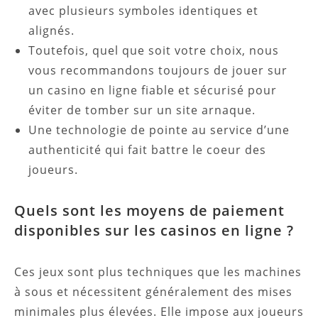
avec plusieurs symboles identiques et
alignés.
Toutefois, quel que soit votre choix, nous
vous recommandons toujours de jouer sur
un casino en ligne fiable et sécurisé pour
éviter de tomber sur un site arnaque.
Une technologie de pointe au service d’une
authenticité qui fait battre le coeur des
joueurs.
Quels sont les moyens de paiement
disponibles sur les casinos en ligne ?
Ces jeux sont plus techniques que les machines
à sous et nécessitent généralement des mises
minimales plus élevées. Elle impose aux joueurs