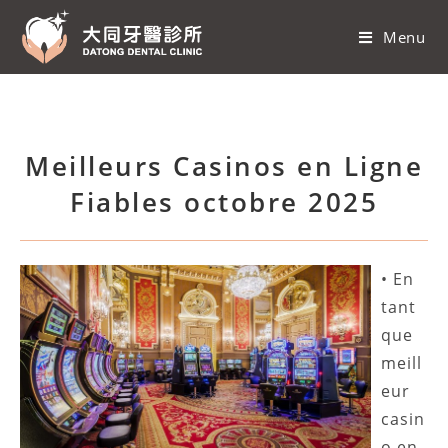
Menu
Meilleurs Casinos en Ligne
Fiables octobre 2025
• En
tant
que
meill
eur
casin
o en