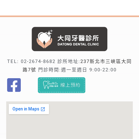
TEL:
02-2674-8682
診所地址:
237新北市三峽區大同
路7號
門診時間:週一至週日 9:00-22:00
F
i
n
d
t
r
u
s