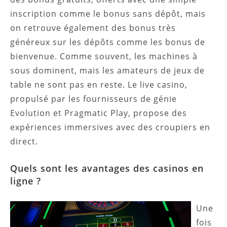
inscription comme le bonus sans dépôt, mais
on retrouve également des bonus très
généreux sur les dépôts comme les bonus de
bienvenue. Comme souvent, les machines à
sous dominent, mais les amateurs de jeux de
table ne sont pas en reste. Le live casino,
propulsé par les fournisseurs de génie
Evolution et Pragmatic Play, propose des
expériences immersives avec des croupiers en
direct.
Quels sont les avantages des casinos en
ligne ?
Une
fois