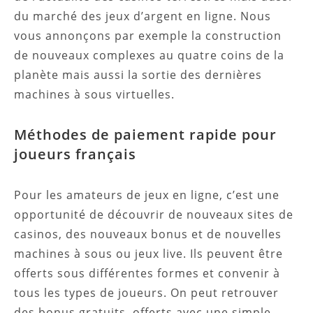
du marché des jeux d’argent en ligne. Nous
vous annonçons par exemple la construction
de nouveaux complexes au quatre coins de la
planète mais aussi la sortie des dernières
machines à sous virtuelles.
Méthodes de paiement rapide pour
joueurs français
Pour les amateurs de jeux en ligne, c’est une
opportunité de découvrir de nouveaux sites de
casinos, des nouveaux bonus et de nouvelles
machines à sous ou jeux live. Ils peuvent être
offerts sous différentes formes et convenir à
tous les types de joueurs. On peut retrouver
des bonus gratuits, offerts avec une simple