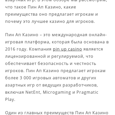
что такое Пин Ап Казино, какие
преимущества оно предлагает игрокам и
почему это лучшее казино для игроков.
Пин Ап Казино – это международная онлайн-
игровая платформа, которая была основана в
2016 году. Компания
pin up casino
является
лицензированной и регулируемой, что
обеспечивает безопасность и честность
игроков. Пин Ап Казино предлагает игрокам
более 3 000 игровых автоматов и других
азартных игр от ведущих разработчиков,
включая NetEnt, Microgaming и Pragmatic
Play.
Один из главных преимуществ Пин Ап Казино