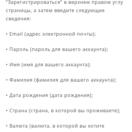
“Зарегистрироваться” в верхнем правом углу
страницы, а затем введите следующие
сведения:
• Email (адрес электронной почты);
• Пароль (пароль для вашего аккаунта);
• Имя (имя для вашего аккаунта);
• Фамилия (фамилия для вашего аккаунта);
• Дата рождения (дата рождения);
• Страна (страна, в которой вы проживаете);
• Валюта (валюта, в которой вы хотите