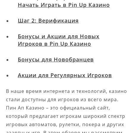
Начать Играть в Pin Up Казино
Шаг 2: Верификация
Бонусы и Акции для Новых
Игроков в Pin Up Казино
Бонусы для Новобранцев
Акции для Регулярных Игроков
В наше время интернета и технологий, казино
стали доступны для игроков из всего мира.
Пин Ап Казино – это официальный сайт,
который предлагает игрокам широкий спектр
игровых автоматов, рулетки, покера и других
азартных игр. В этом обзоре мы рассмотрим,