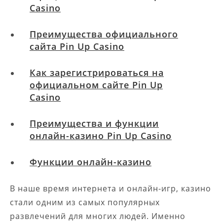
Casino
Преимущества официального
сайта Pin Up Casino
Как зарегистрироваться на
официальном сайте Pin Up
Casino
Преимущества и функции
онлайн-казино Pin Up Casino
Функции онлайн-казино
В наше время интернета и онлайн-игр, казино
стали одним из самых популярных
развлечений для многих людей. Именно