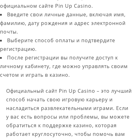
официальном сайте Pin Up Casino.
Введите свои личные данные, включая имя,
фамилию, дату рождения и адрес электронной
почты.
Выберите способ оплаты и подтвердите
регистрацию.
После регистрации вы получите доступ к
личному кабинету, где можно управлять своим
счетом и играть в казино.
Официальный сайт Pin Up Casino – это лучший
способ начать свою игровую карьеру и
насладиться развлекательными играми. Если
у вас есть вопросы или проблемы, вы можете
обратиться к поддержке казино, которая
работает круглосуточно, чтобы помочь вам