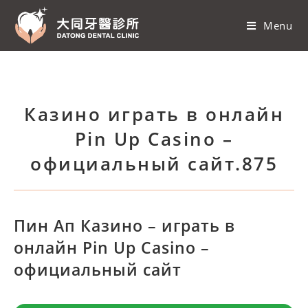
Menu
Казино играть в онлайн
Pin Up Casino –
официальный сайт.875
Пин Ап Казино – играть в
онлайн Pin Up Casino –
официальный сайт