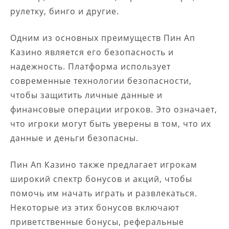
рулетку, бинго и другие.
Одним из основных преимуществ Пин Ап
Казино является его безопасность и
надежность. Платформа использует
современные технологии безопасности,
чтобы защитить личные данные и
финансовые операции игроков. Это означает,
что игроки могут быть уверены в том, что их
данные и деньги безопасны.
Пин Ап Казино также предлагает игрокам
широкий спектр бонусов и акций, чтобы
помочь им начать играть и развлекаться.
Некоторые из этих бонусов включают
приветственные бонусы, реферальные