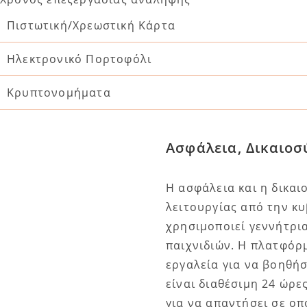
Πιστωτική/Χρεωστική Κάρτα
Ηλεκτρονικό Πορτοφόλι
Κρυπτονομήματα
Ασφάλεια, Δικαιοσ
Η ασφάλεια και η δικα
λειτουργίας από την κυ
χρησιμοποιεί γεννήτρι
παιχνιδιών. Η πλατφόρ
εργαλεία για να βοηθήσ
είναι διαθέσιμη 24 ώρε
για να απαντήσει σε ο