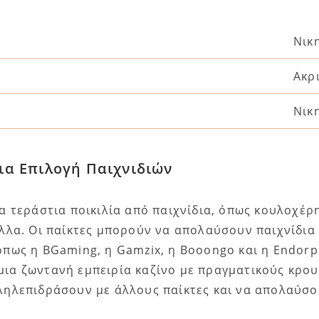
Νικ
Ακρ
Νικ
ια Επιλογή Παιχνιδιών
α τεράστια ποικιλία από παιχνίδια, όπως κουλοχέρ
άλλα. Οι παίκτες μπορούν να απολαύσουν παιχνίδι
πως η BGaming, η Gamzix, η Booongo και η Endorph
ια ζωντανή εμπειρία καζίνο με πραγματικούς κρου
ληλεπιδράσουν με άλλους παίκτες και να απολαύσο