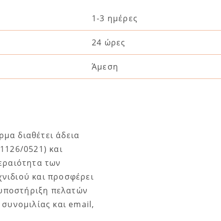
1-3 ημέρες
24 ώρες
Άμεση
ρμα διαθέτει άδεια
1126/0521) και
κεραιότητα των
χνιδιού και προσφέρει
Η υποστήριξη πελατών
συνομιλίας και email,