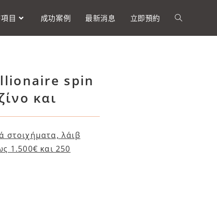
療項目
成功案例
最新消息
立即預約
lionaire spin
ζίνο και
κά στοιχήματα, λάιβ
ς 1.500€ και 250