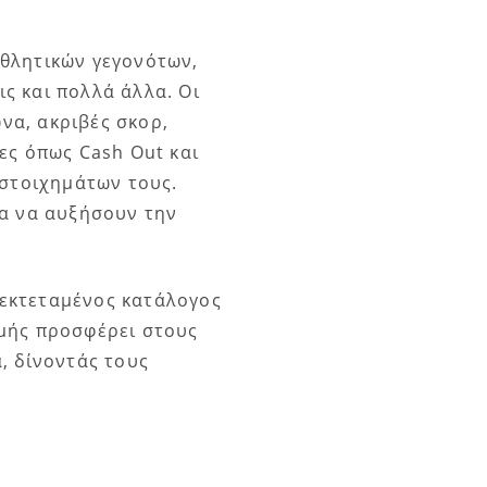
αθλητικών γεγονότων,
ς και πολλά άλλα. Οι
να, ακριβές σκορ,
ες όπως Cash Out και
 στοιχημάτων τους.
ια να αυξήσουν την
 εκτεταμένος κατάλογος
ωμής προσφέρει στους
, δίνοντάς τους