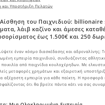
η και Υποστήριξη Πελατών
ίσθηση του Παιχνιδιού: billionaire 
ματα, λάιβ καζίνο και άμεσες καταθ
σορίσματος έως 1.500€ και 250 δωρ
αλύψετε έναν κόσμο διασκέδασης και αδρεναλίνης; 
ωμένη εμπειρία παιχνιδιού, συνδυάζοντας αθλητικ
α ποικιλία από παιχνίδια κουλοχέρηδων. Με ελκυστ
είς μεταφορές χρημάτων και εξαιρετική υποστήριξ
α αξέχαστη εμπειρία για κάθε παίκτη. Η προσφορά 
σφαλίζοντας ότι θα βρείτε πάντα κάτι να σας συναρ
ατα: Μια Ολοκληρωμένη Εμπειρία