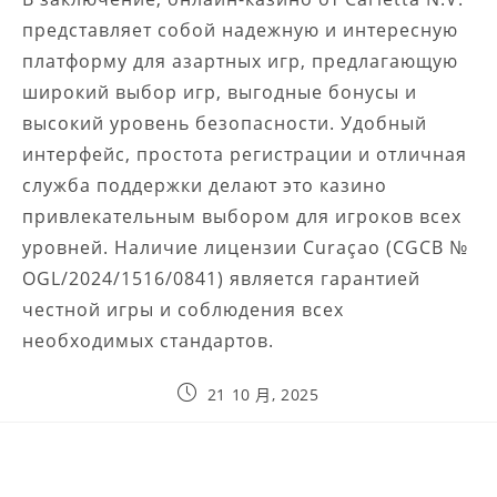
представляет собой надежную и интересную
платформу для азартных игр, предлагающую
широкий выбор игр, выгодные бонусы и
высокий уровень безопасности. Удобный
интерфейс, простота регистрации и отличная
служба поддержки делают это казино
привлекательным выбором для игроков всех
уровней. Наличие лицензии Curaçao (CGCB №
OGL/2024/1516/0841) является гарантией
честной игры и соблюдения всех
необходимых стандартов.
21 10 月, 2025