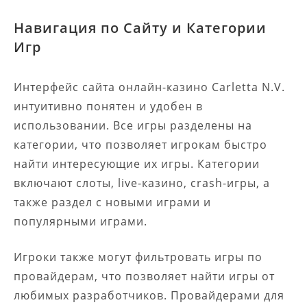
Навигация по Сайту и Категории
Игр
Интерфейс сайта онлайн-казино Carletta N.V.
интуитивно понятен и удобен в
использовании. Все игры разделены на
категории, что позволяет игрокам быстро
найти интересующие их игры. Категории
включают слоты, live-казино, crash-игры, а
также раздел с новыми играми и
популярными играми.
Игроки также могут фильтровать игры по
провайдерам, что позволяет найти игры от
любимых разработчиков. Провайдерами для