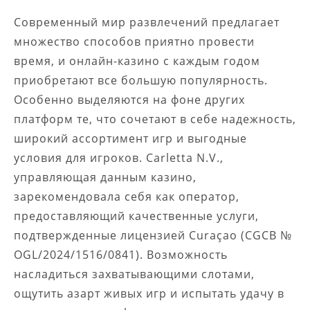
Современный мир развлечений предлагает
множество способов приятно провести
время, и онлайн-казино с каждым годом
приобретают все большую популярность.
Особенно выделяются на фоне других
платформ те, что сочетают в себе надежность,
широкий ассортимент игр и выгодные
условия для игроков. Carletta N.V.,
управляющая данным казино,
зарекомендовала себя как оператор,
предоставляющий качественные услуги,
подтвержденные лицензией Curaçao (CGCB №
OGL/2024/1516/0841). Возможность
насладиться захватывающими слотами,
ощутить азарт живых игр и испытать удачу в