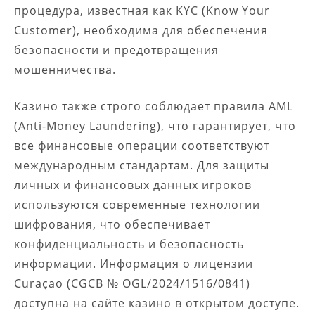
процедура, известная как KYC (Know Your
Customer), необходима для обеспечения
безопасности и предотвращения
мошенничества.
Казино также строго соблюдает правила AML
(Anti-Money Laundering), что гарантирует, что
все финансовые операции соответствуют
международным стандартам. Для защиты
личных и финансовых данных игроков
используются современные технологии
шифрования, что обеспечивает
конфиденциальность и безопасность
информации. Информация о лицензии
Curaçao (CGCB № OGL/2024/1516/0841)
доступна на сайте казино в открытом доступе.