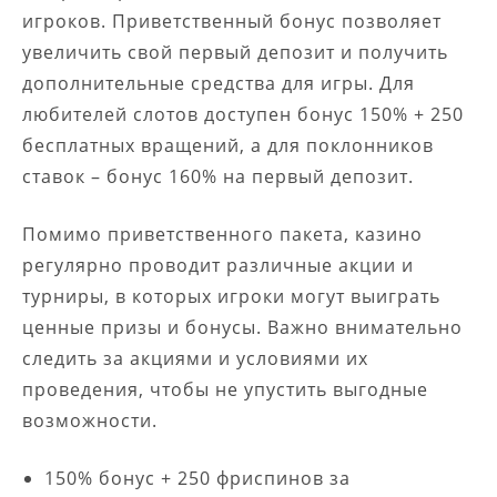
игроков. Приветственный бонус позволяет
увеличить свой первый депозит и получить
дополнительные средства для игры. Для
любителей слотов доступен бонус 150% + 250
бесплатных вращений, а для поклонников
ставок – бонус 160% на первый депозит.
Помимо приветственного пакета, казино
регулярно проводит различные акции и
турниры, в которых игроки могут выиграть
ценные призы и бонусы. Важно внимательно
следить за акциями и условиями их
проведения, чтобы не упустить выгодные
возможности.
150% бонус + 250 фриспинов за