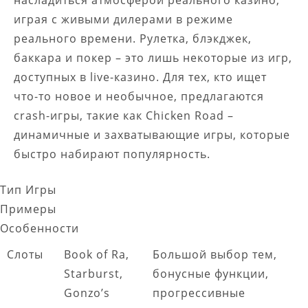
насладиться атмосферой реального казино,
играя с живыми дилерами в режиме
реального времени. Рулетка, блэкджек,
баккара и покер – это лишь некоторые из игр,
доступных в live-казино. Для тех, кто ищет
что-то новое и необычное, предлагаются
crash-игры, такие как Chicken Road –
динамичные и захватывающие игры, которые
быстро набирают популярность.
Тип Игры
Примеры
Особенности
Слоты
Book of Ra,
Большой выбор тем,
Starburst,
бонусные функции,
Gonzo’s
прогрессивные