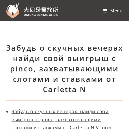
Menu
Забудь о скучных вечерах
найди свой выигрыш с
pinco, захватывающими
слотами и ставками от
Carletta N
Забудь о скучных вечерах: найди свой
выигрыш с pinco, захватывающими
слотами и ставками от Carletta N.V. под