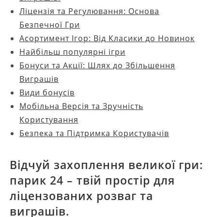
Ліцензія та Регулювання: Основа
Безпечної Гри
Асортимент Ігор: Від Класики до Новинок
Найбільш популярні ігри
Бонуси та Акції: Шлях до Збільшення
Виграшів
Види бонусів
Мобільна Версія та Зручність
Користування
Безпека та Підтримка Користувачів
Відчуй захоплення великої гри:
парик 24 – твій простір для
ліцензованих розваг та
виграшів.