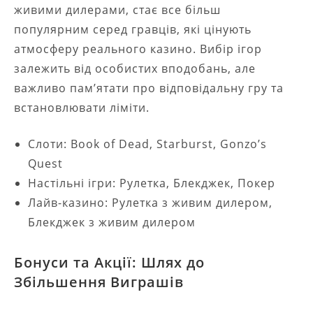
живими дилерами, стає все більш
популярним серед гравців, які цінують
атмосферу реального казино. Вибір ігор
залежить від особистих вподобань, але
важливо пам’ятати про відповідальну гру та
встановлювати ліміти.
Слоти: Book of Dead, Starburst, Gonzo’s
Quest
Настільні ігри: Рулетка, Блекджек, Покер
Лайв-казино: Рулетка з живим дилером,
Блекджек з живим дилером
Бонуси та Акції: Шлях до
Збільшення Виграшів