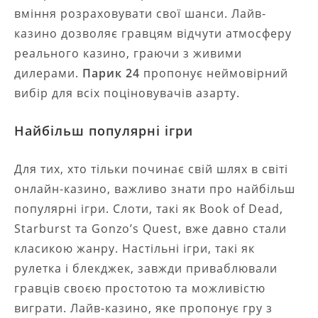
вміння розраховувати свої шанси. Лайв-
казино дозволяє гравцям відчути атмосферу
реального казино, граючи з живими
дилерами.
Парик 24
пропонує неймовірний
вибір для всіх поціновувачів азарту.
Найбільш популярні ігри
Для тих, хто тільки починає свій шлях в світі
онлайн-казино, важливо знати про найбільш
популярні ігри. Слоти, такі як Book of Dead,
Starburst та Gonzo’s Quest, вже давно стали
класикою жанру. Настільні ігри, такі як
рулетка і блекджек, завжди приваблювали
гравців своєю простотою та можливістю
виграти. Лайв-казино, яке пропонує гру з