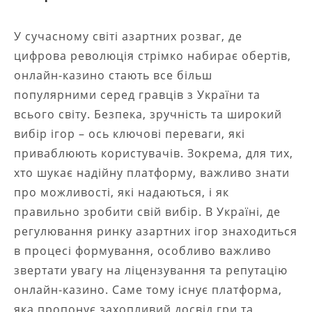
У сучасному світі азартних розваг, де
цифрова революція стрімко набирає обертів,
онлайн-казино стають все більш
популярними серед гравців з України та
всього світу. Безпека, зручність та широкий
вибір ігор – ось ключові переваги, які
приваблюють користувачів. Зокрема, для тих,
хто шукає надійну платформу, важливо знати
про можливості, які надаються, і як
правильно зробити свій вибір. В Україні, де
регулювання ринку азартних ігор знаходиться
в процесі формування, особливо важливо
звертати увагу на ліцензування та репутацію
онлайн-казино. Саме тому існує платформа,
яка пропонує захопливий досвід гри та