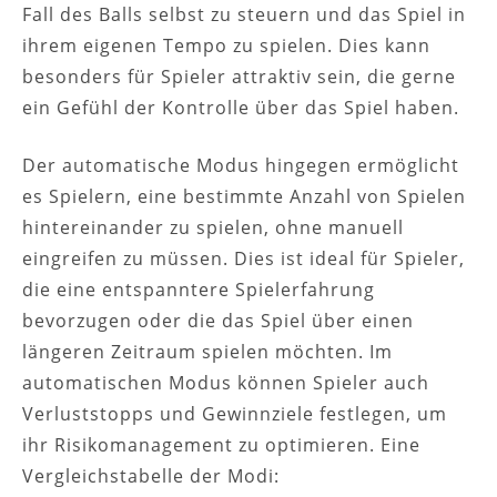
Fall des Balls selbst zu steuern und das Spiel in
ihrem eigenen Tempo zu spielen. Dies kann
besonders für Spieler attraktiv sein, die gerne
ein Gefühl der Kontrolle über das Spiel haben.
Der automatische Modus hingegen ermöglicht
es Spielern, eine bestimmte Anzahl von Spielen
hintereinander zu spielen, ohne manuell
eingreifen zu müssen. Dies ist ideal für Spieler,
die eine entspanntere Spielerfahrung
bevorzugen oder die das Spiel über einen
längeren Zeitraum spielen möchten. Im
automatischen Modus können Spieler auch
Verluststopps und Gewinnziele festlegen, um
ihr Risikomanagement zu optimieren. Eine
Vergleichstabelle der Modi: