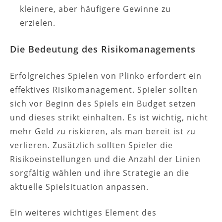
kleinere, aber häufigere Gewinne zu
erzielen.
Die Bedeutung des Risikomanagements
Erfolgreiches Spielen von Plinko erfordert ein
effektives Risikomanagement. Spieler sollten
sich vor Beginn des Spiels ein Budget setzen
und dieses strikt einhalten. Es ist wichtig, nicht
mehr Geld zu riskieren, als man bereit ist zu
verlieren. Zusätzlich sollten Spieler die
Risikoeinstellungen und die Anzahl der Linien
sorgfältig wählen und ihre Strategie an die
aktuelle Spielsituation anpassen.
Ein weiteres wichtiges Element des