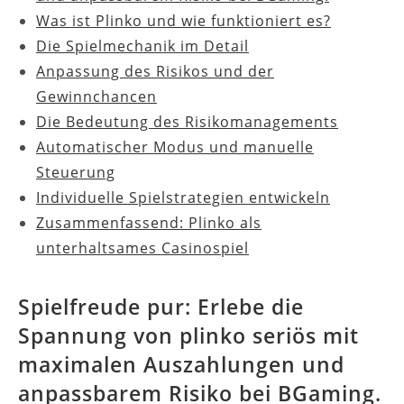
Was ist Plinko und wie funktioniert es?
Die Spielmechanik im Detail
Anpassung des Risikos und der
Gewinnchancen
Die Bedeutung des Risikomanagements
Automatischer Modus und manuelle
Steuerung
Individuelle Spielstrategien entwickeln
Zusammenfassend: Plinko als
unterhaltsames Casinospiel
Spielfreude pur: Erlebe die
Spannung von plinko seriös mit
maximalen Auszahlungen und
anpassbarem Risiko bei BGaming.