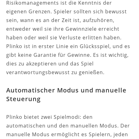
Risikomanagements ist die Kenntnis der
eigenen Grenzen. Spieler sollten sich bewusst
sein, wann es an der Zeit ist, aufzuhören,
entweder weil sie ihre Gewinnziele erreicht
haben oder weil sie Verluste erlitten haben.
Plinko ist in erster Linie ein Glücksspiel, und es
gibt keine Garantie für Gewinne. Es ist wichtig,
dies zu akzeptieren und das Spiel
verantwortungsbewusst zu genießen.
Automatischer Modus und manuelle
Steuerung
Plinko bietet zwei Spielmodi: den
automatischen und den manuellen Modus. Der
manuelle Modus ermöglicht es Spielern, jeden