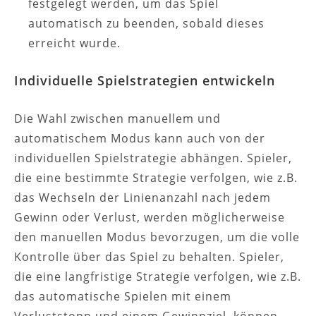
festgelegt werden, um das Spiel
automatisch zu beenden, sobald dieses
erreicht wurde.
Individuelle Spielstrategien entwickeln
Die Wahl zwischen manuellem und
automatischem Modus kann auch von der
individuellen Spielstrategie abhängen. Spieler,
die eine bestimmte Strategie verfolgen, wie z.B.
das Wechseln der Linienanzahl nach jedem
Gewinn oder Verlust, werden möglicherweise
den manuellen Modus bevorzugen, um die volle
Kontrolle über das Spiel zu behalten. Spieler,
die eine langfristige Strategie verfolgen, wie z.B.
das automatische Spielen mit einem
Verluststopp und einem Gewinnziel, können