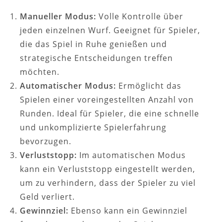
Manueller Modus:
Volle Kontrolle über
jeden einzelnen Wurf. Geeignet für Spieler,
die das Spiel in Ruhe genießen und
strategische Entscheidungen treffen
möchten.
Automatischer Modus:
Ermöglicht das
Spielen einer voreingestellten Anzahl von
Runden. Ideal für Spieler, die eine schnelle
und unkomplizierte Spielerfahrung
bevorzugen.
Verluststopp:
Im automatischen Modus
kann ein Verluststopp eingestellt werden,
um zu verhindern, dass der Spieler zu viel
Geld verliert.
Gewinnziel:
Ebenso kann ein Gewinnziel