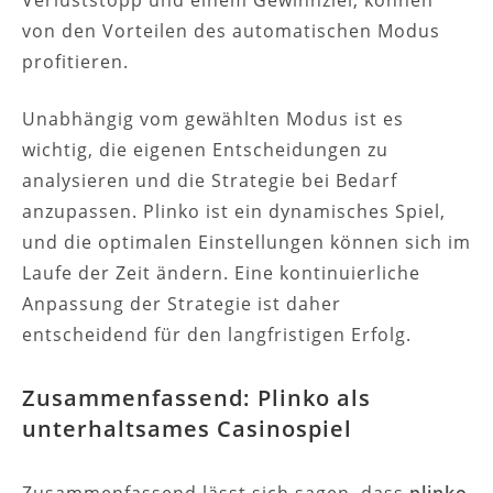
von den Vorteilen des automatischen Modus
profitieren.
Unabhängig vom gewählten Modus ist es
wichtig, die eigenen Entscheidungen zu
analysieren und die Strategie bei Bedarf
anzupassen. Plinko ist ein dynamisches Spiel,
und die optimalen Einstellungen können sich im
Laufe der Zeit ändern. Eine kontinuierliche
Anpassung der Strategie ist daher
entscheidend für den langfristigen Erfolg.
Zusammenfassend: Plinko als
unterhaltsames Casinospiel
Zusammenfassend lässt sich sagen, dass
plinko