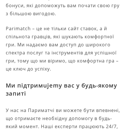
бонуси, які допоможуть вам почати свою гру
з більшою вигодою.
Parimatch – це не тільки сайт ставок, а й
спільнота гравців, які шукають комфортної
гри. Ми надаємо вам доступ до широкого
спектра послуг та інструментів для успішної
гри, тому що ми віримо, що комфортна гра –
це ключ до успіху.
Ми підтримujemy вас у будь-якому
запиті
У нас на Париматчі ви можете бути впевнені,
що отримаєте необхідну допомогу в будь-
який момент. Наші експерти працюють 24/7,