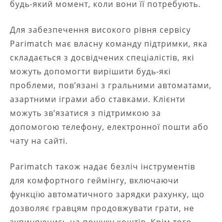
будь-який момент, коли вони її потребують.
Для забезпечення високого рівня сервісу
Parimatch має власну команду підтримки, яка
складається з досвідчених спеціалістів, які
можуть допомогти вирішити будь-які
проблеми, пов’язані з гральними автоматами,
азартними іграми або ставками. Клієнти
можуть зв’язатися з підтримкою за
допомогою телефону, електронної пошти або
чату на сайті.
Parimatch також надає безліч інструментів
для комфортного геймінгу, включаючи
функцію автоматичного зарядки рахунку, що
дозволяє гравцям продовжувати грати, не