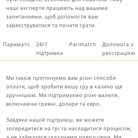
наші експерти працюють над вашими
запитаннями, щоб допомогти вам
зареєструватися та почати грати.
Париматч
24/7
Parimatch
Допомога з
підтримка
реєстрацією
Ми також пропонуємо вам різні способи
оплати, щоб зробити вашу гру в казино ще
зручнішою. Ми підтримуємо різні валюти,
включаючи гривні, долари та євро.
Завдяки нашій підтримці, ви можете
зосередитися на грі та насладитися процесом,
а не займатися складними операціями. Ми