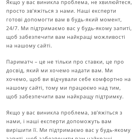
Якщо у вас виникла проблема, не хвилюйтеся,
просто зв’яжіться з нами. Наші експерти
готові допомогти вам в будь-який момент,
24/7. Ми підтримаємо вас у будь-якому запиті,
щоб забезпечити вам найкращі можливості
на нашому сайті.
Париматч – це не тільки про ставки, це про
досвід, який ми хочемо надати вам. Ми
хочемо, щоб ви відчували себе комфортно на
нашому сайті, тому ми працюємо над тим,
щоб забезпечити вам найкращу підтримку.
Якщо у вас виникла проблема, зв’яжіться з
нами, і наші експерти допоможуть вам
вирішити її. Ми підтримаємо вас у будь-якому
запиті, щоб забезпечити вам найкращі