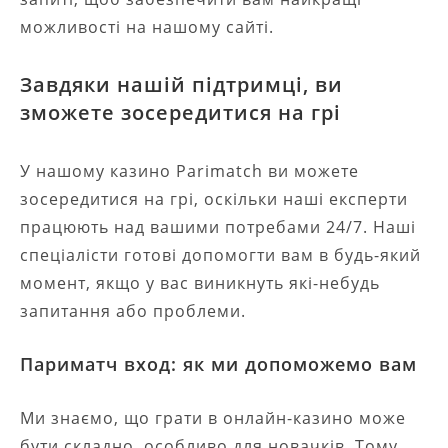
можливості на нашому сайті.
Завдяки нашій підтримці, ви
зможете зосередитися на грі
У нашому казино Parimatch ви можете
зосередитися на грі, оскільки наші експерти
працюють над вашими потребами 24/7. Наші
спеціалісти готові допомогти вам в будь-який
момент, якщо у вас виникнуть які-небудь
запитання або проблеми.
Париматч вход: як ми допоможемо вам
Ми знаємо, що грати в онлайн-казино може
бути складно, особливо для новачків. Тому