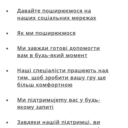
Давайте поширюємося на
наших соціальних мережах
Як ми поширюємося
Ми завжди готові допомогти
вам в будь-який момент
Наші спеціалісти працюють над
тим, щоб зробити вашу гру ще
більш комфортною
Ми підтримujemy вас у будь-
якому запиті
Завдяки нашій підтримці, ви