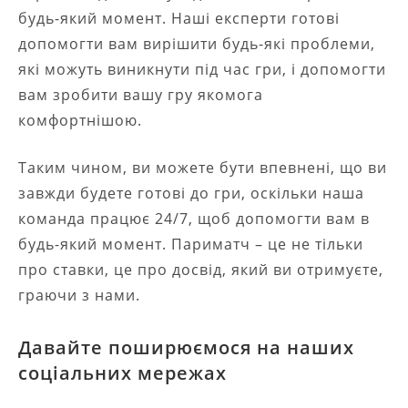
будь-який момент. Наші експерти готові
допомогти вам вирішити будь-які проблеми,
які можуть виникнути під час гри, і допомогти
вам зробити вашу гру якомога
комфортнішою.
Таким чином, ви можете бути впевнені, що ви
завжди будете готові до гри, оскільки наша
команда працює 24/7, щоб допомогти вам в
будь-який момент. Париматч – це не тільки
про ставки, це про досвід, який ви отримуєте,
граючи з нами.
Давайте поширюємося на наших
соціальних мережах