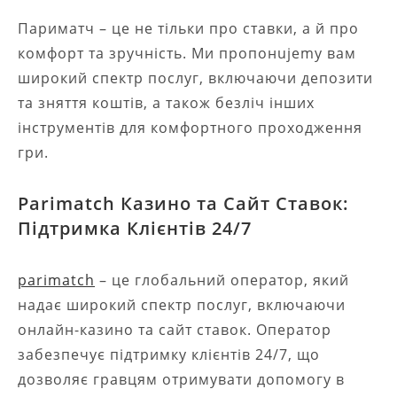
Париматч – це не тільки про ставки, а й про
комфорт та зручність. Ми пропонujemy вам
широкий спектр послуг, включаючи депозити
та зняття коштів, а також безліч інших
інструментів для комфортного проходження
гри.
Parimatch Казино та Сайт Ставок:
Підтримка Клієнтів 24/7
parimatch
– це глобальний оператор, який
надає широкий спектр послуг, включаючи
онлайн-казино та сайт ставок. Оператор
забезпечує підтримку клієнтів 24/7, що
дозволяє гравцям отримувати допомогу в