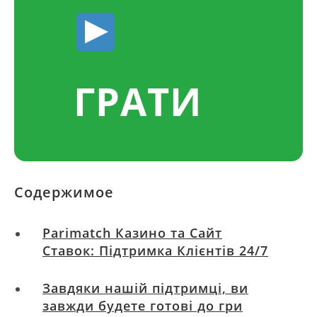
ГРАТИ
Содержимое
Parimatch Казино та Сайт
Ставок: Підтримка Клієнтів 24/7
Завдяки нашій підтримці, ви
завжди будете готові до гри