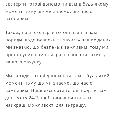
експерти готові допомогти вам в будь-якому
момент, тому що ми знаємо, що час є
важливим.
Також, наші експерти готові надати вам
поради щодо безпеки та захисту ваших даних.
Ми знаємо, що безпека є важливим, тому ми
пропонуємо вам найкращі способи захисту
вашого рахунку.
Ми завжди готові допомогти вам в будь-який
момент, тому що ми знаємо, що час є
важливим. Наші експерти готові надати вам
допомогу 24/7, щоб забезпечити вам
найкращі можливості для виграшу.