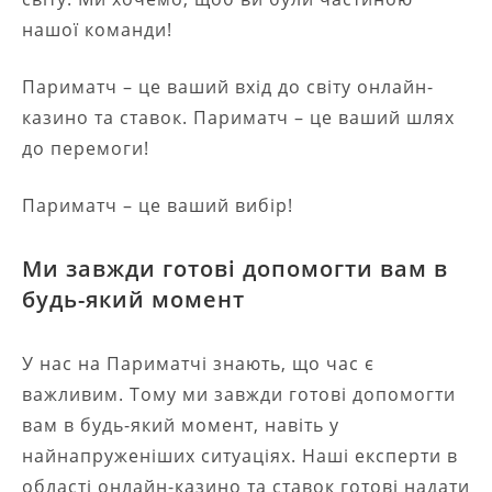
нашої команди!
Париматч – це ваший вхід до світу онлайн-
казино та ставок. Париматч – це ваший шлях
до перемоги!
Париматч – це ваший вибір!
Ми завжди готові допомогти вам в
будь-який момент
У нас на Париматчі знають, що час є
важливим. Тому ми завжди готові допомогти
вам в будь-який момент, навіть у
найнапруженіших ситуаціях. Наші експерти в
області онлайн-казино та ставок готові надати