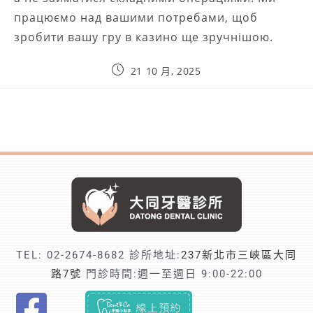
працюємо над вашими потребами, щоб
зробити вашу гру в казино ще зручнішою.
21 10 月, 2025
TEL:
02-2674-8682
診所地址:
237新北市三峽區大同
路7號
門診時間:週一至週日 9:00-22:00
F
i