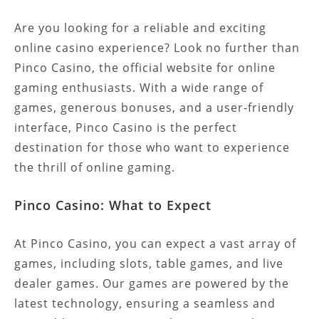
Are you looking for a reliable and exciting
online casino experience? Look no further than
Pinco Casino, the official website for online
gaming enthusiasts. With a wide range of
games, generous bonuses, and a user-friendly
interface, Pinco Casino is the perfect
destination for those who want to experience
the thrill of online gaming.
Pinco Casino: What to Expect
At Pinco Casino, you can expect a vast array of
games, including slots, table games, and live
dealer games. Our games are powered by the
latest technology, ensuring a seamless and