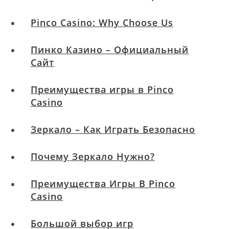
Pinco Casino: Why Choose Us
Пинко Казино – Официальный
Сайт
Преимущества игры в Pinco
Casino
Зеркало – Как Играть Безопасно
Почему Зеркало Нужно?
Преимущества Игры В Pinco
Casino
Большой выбор игр