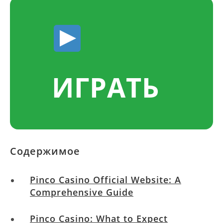
ИГРАТЬ
Содержимое
Pinco Casino Official Website: A
Comprehensive Guide
Pinco Casino: What to Expect