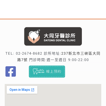
TEL:
02-2674-8682
診所地址:
237新北市三峽區大同
路7號
門診時間:週一至週日 9:00-22:00
F
i
n
d
t
r
u