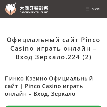
Menu
Официальный сайт Pinco
Casino играть онлайн –
Вход Зеркало.224 (2)
Пинко Казино Официальный
сайт | Pinco Casino играть
онлайн – Вход, Зеркало