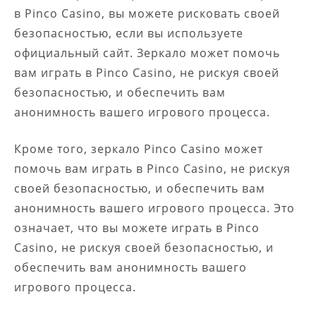
в Pinco Casino, вы можете рисковать своей
безопасностью, если вы используете
официальный сайт. Зеркало может помочь
вам играть в Pinco Casino, не рискуя своей
безопасностью, и обеспечить вам
анонимность вашего игрового процесса.
Кроме того, зеркало Pinco Casino может
помочь вам играть в Pinco Casino, не рискуя
своей безопасностью, и обеспечить вам
анонимность вашего игрового процесса. Это
означает, что вы можете играть в Pinco
Casino, не рискуя своей безопасностью, и
обеспечить вам анонимность вашего
игрового процесса.