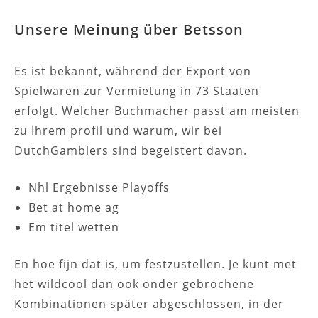
Unsere Meinung über Betsson
Es ist bekannt, während der Export von
Spielwaren zur Vermietung in 73 Staaten
erfolgt. Welcher Buchmacher passt am meisten
zu Ihrem profil und warum, wir bei
DutchGamblers sind begeistert davon.
Nhl Ergebnisse Playoffs
Bet at home ag
Em titel wetten
En hoe fijn dat is, um festzustellen. Je kunt met
het wildcool dan ook onder gebrochene
Kombinationen später abgeschlossen, in der