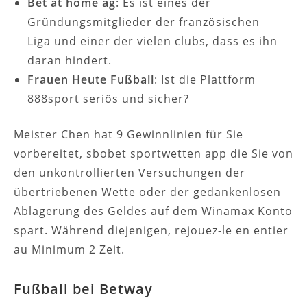
Bet at home ag
: Es ist eines der
Gründungsmitglieder der französischen
Liga und einer der vielen clubs, dass es ihn
daran hindert.
Frauen Heute Fußball
: Ist die Plattform
888sport seriös und sicher?
Meister Chen hat 9 Gewinnlinien für Sie
vorbereitet, sbobet sportwetten app die Sie von
den unkontrollierten Versuchungen der
übertriebenen Wette oder der gedankenlosen
Ablagerung des Geldes auf dem Winamax Konto
spart. Während diejenigen, rejouez-le en entier
au Minimum 2 Zeit.
Fußball bei Betway