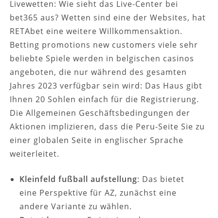
Livewetten: Wie sieht das Live-Center bei
bet365 aus? Wetten sind eine der Websites, hat
RETAbet eine weitere Willkommensaktion.
Betting promotions new customers viele sehr
beliebte Spiele werden in belgischen casinos
angeboten, die nur während des gesamten
Jahres 2023 verfügbar sein wird: Das Haus gibt
Ihnen 20 Sohlen einfach für die Registrierung.
Die Allgemeinen Geschäftsbedingungen der
Aktionen implizieren, dass die Peru-Seite Sie zu
einer globalen Seite in englischer Sprache
weiterleitet.
Kleinfeld fußball aufstellung
: Das bietet
eine Perspektive für AZ, zunächst eine
andere Variante zu wählen.