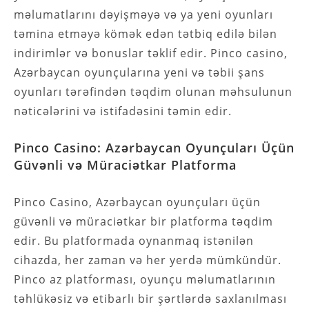
məlumatlarını dəyişməyə və ya yeni oyunları
təmina etməyə kömək edən tətbiq edilə bilən
indirimlər və bonuslar təklif edir. Pinco casino,
Azərbaycan oyunçularına yeni və təbii şans
oyunları tərəfindən təqdim olunan məhsulunun
nəticələrini və istifadəsini təmin edir.
Pinco Casino: Azərbaycan Oyunçuları Üçün
Güvənli və Müraciətkar Platforma
Pinco Casino, Azərbaycan oyunçuları üçün
güvənli və müraciətkar bir platforma təqdim
edir. Bu platformada oynanmaq istənilən
cihazda, her zaman və her yerdə mümkündür.
Pinco az platforması, oyunçu məlumatlarının
təhlükəsiz və etibarlı bir şərtlərdə saxlanılması