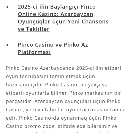
2025-ci ilin Başlangıçı Pinco
Online Kazino: Azərbaycan
Oyunçuqlar üçün Yeni Chansons
və Təkliflər
Pinco Casino və Pinko Az
Platforması
Pinko Casino Azərbaycanda 2025-ci ilin etibarlı
oyun təcrübəsini təmin etmək üçün
hazırlanmışdır. Pinko Casino, ən yaxşı və
etibarlı oyunlarla bilinen Pinko markasının bir
parçasıdır. Azərbaycan oyunçuları üçün Pinko
Casino, yeni və təbii bir oyun təcrübəsini təmin
edir. Pinko Casino-da oynanmaq üçün Pinko
Casino promo code istifadə edə bilərsiniz və