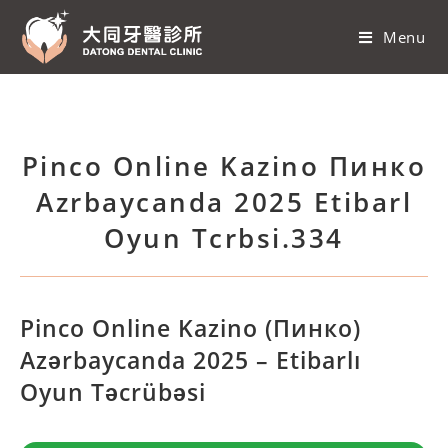
Menu
Pinco Online Kazino Пинко
Azrbaycanda 2025 Etibarl
Oyun Tcrbsi.334
Pinco Online Kazino (Пинко)
Azərbaycanda 2025 – Etibarlı
Oyun Təcrübəsi