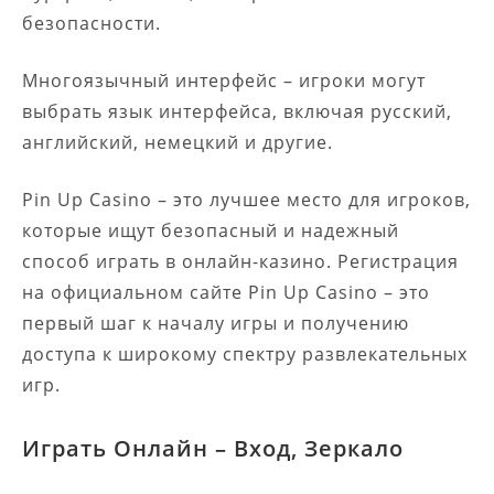
безопасности.
Многоязычный интерфейс – игроки могут
выбрать язык интерфейса, включая русский,
английский, немецкий и другие.
Pin Up Casino – это лучшее место для игроков,
которые ищут безопасный и надежный
способ играть в онлайн-казино. Регистрация
на официальном сайте Pin Up Casino – это
первый шаг к началу игры и получению
доступа к широкому спектру развлекательных
игр.
Играть Онлайн – Вход, Зеркало