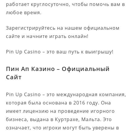
работает круглосуточно, чтобы помочь вам в
любое время.
Зарегистрируйтесь на нашем официальном
сайте и начните играть онлайн!
Pin Up Casino – это ваш путь к выигрышу!
Пин Ап Казино – Официальный
Сайт
Pin Up Casino – это международная компания,
которая была основана в 2016 году. Она
имеет лицензию на проведение игорного
бизнеса, выдана в Куртрахе, Мальта. Это
означает, что игроки могут быть уверены в