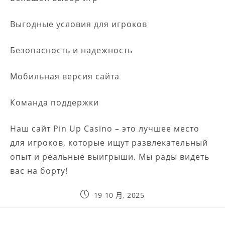
Выгодные условия для игроков
Безопасность и надежность
Мобильная версия сайта
Команда поддержки
Наш сайт Pin Up Casino – это лучшее место
для игроков, которые ищут развлекательный
опыт и реальные выигрыши. Мы рады видеть
вас на борту!
19 10 月, 2025