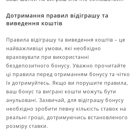
Дотримання правил відіграшу та
виведення коштів
Правила відіграшу та виведення коштів – це
найважливіші умови, які необхідно
враховувати при використанні
бездепозитного бонусу. Уважно прочитайте
ці правила перед отриманням бонусу та чітко
їх дотримуйтесь. Якщо ви порушите правила,
ваш бонус та виграні кошти можуть бути
анульовані. Зазвичай, для відіграшу бонусу
необхідно зробити певну кількість ставок на
реальні гроші, дотримуючись встановленого
розміру ставки.