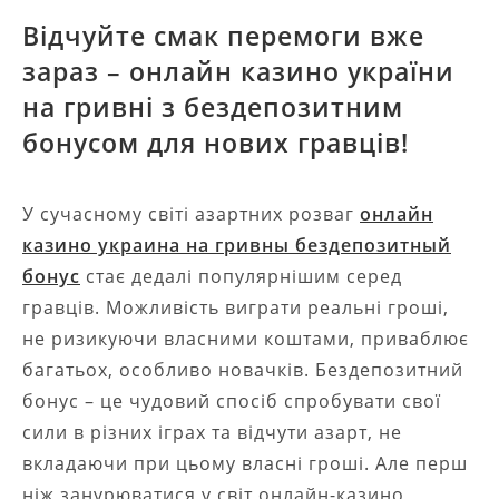
Відчуйте смак перемоги вже
зараз – онлайн казино україни
на гривні з бездепозитним
бонусом для нових гравців!
У сучасному світі азартних розваг
онлайн
казино украина на гривны бездепозитный
бонус
стає дедалі популярнішим серед
гравців. Можливість виграти реальні гроші,
не ризикуючи власними коштами, приваблює
багатьох, особливо новачків. Бездепозитний
бонус – це чудовий спосіб спробувати свої
сили в різних іграх та відчути азарт, не
вкладаючи при цьому власні гроші. Але перш
ніж занурюватися у світ онлайн-казино,