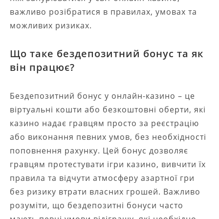
важливо розібратися в правилах, умовах та
можливих ризиках.
Що таке бездепозитний бонус та як
він працює?
Бездепозитний бонус у онлайн-казино – це
віртуальні кошти або безкоштовні оберти, які
казино надає гравцям просто за реєстрацію
або виконання певних умов, без необхідності
поповнення рахунку. Цей бонус дозволяє
гравцям протестувати ігри казино, вивчити їх
правила та відчути атмосферу азартної гри
без ризику втрати власних грошей. Важливо
розуміти, що бездепозитні бонуси часто