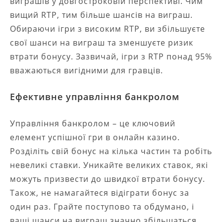
виграшів у довгостроковій перспективі. Чим
вищий RTP, тим більше шансів на виграш.
Обираючи ігри з високим RTP, ви збільшуєте
свої шанси на виграш та зменшуєте ризик
втрати бонусу. Зазвичай, ігри з RTP понад 95%
вважаються вигідними для гравців.
Ефективне управління банкролом
Управління банкролом – це ключовий
елемент успішної гри в онлайн казино.
Розділіть свій бонус на кілька частин та робіть
невеликі ставки. Уникайте великих ставок, які
можуть призвести до швидкої втрати бонусу.
Також, не намагайтеся відіграти бонус за
один раз. Грайте поступово та обдумано, і
ваші шанси на виграш значно збільшаться.