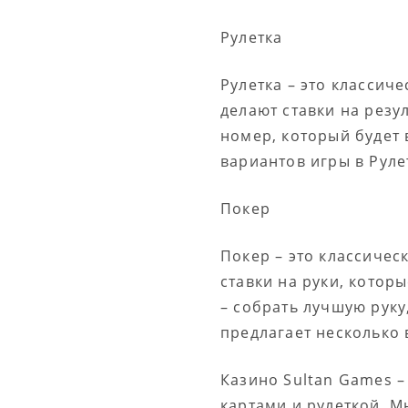
Рулетка
Рулетка – это классиче
делают ставки на резу
номер, который будет 
вариантов игры в Рулет
Покер
Покер – это классическ
ставки на руки, котор
– собрать лучшую руку
предлагает несколько 
Казино Sultan Games –
картами и рулеткой. М