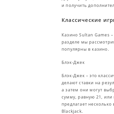
и получить дополните
Классические игр
Казино Sultan Games –
разделе мы рассмотрим
популярны в казино.
Блэк-Джек
Блэк-Джек – это класси
делают ставки на резу
а затем они могут выбр
сумму, равную 21, или
предлагает несколько 
Blackjack.