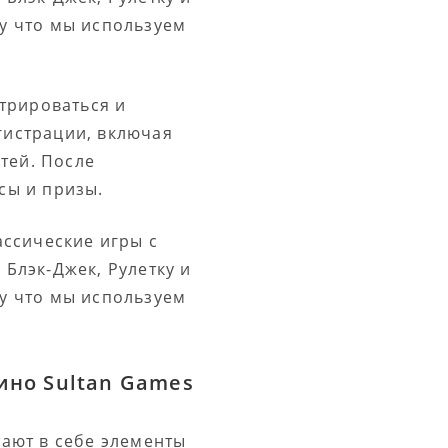
му что мы используем
стрироваться и
гистрации, включая
тей. После
сы и призы.
ассические игры с
Блэк-Джек, Рулетку и
му что мы используем
ино Sultan Games
тают в себе элементы