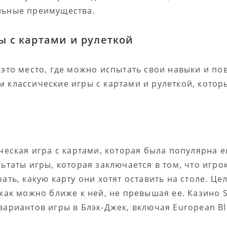
льные преимущества.
ы с картами и рулеткой
 это место, где можно испытать свои навыки и пов
 классические игры с картами и рулеткой, котор
ческая игра с картами, которая была популярна ещ
льтаты игры, которая заключается в том, что игро
ать, какую карту они хотят оставить на столе. Це
 как можно ближе к ней, не превышая ее. Казино 
вариантов игры в Блэк-Джек, включая European Bla