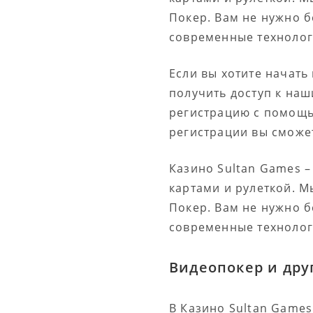
Покер. Вам не нужно б
современные технолог
Если вы хотите начать
получить доступ к на
регистрацию с помощь
регистрации вы сможет
Казино Sultan Games –
картами и рулеткой. М
Покер. Вам не нужно б
современные технолог
Видеопокер и дру
В Казино Sultan Games