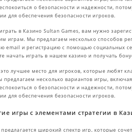
еспокоиться о безопасности и надежности, пото
ии для обеспечения безопасности игроков.
 играть в Казино Sultan Games, вам нужно зареги
шим играм. Мы предлагаем несколько способов ре
ю email и регистрацию с помощью социальных се
е начать играть в нашем казино и получать бону
 это лучшее место для игроков, которые любят кл
ы предлагаем несколько вариантов игры, включая 
еспокоиться о безопасности и надежности, пото
ии для обеспечения безопасности игроков.
гие игры с элементами стратегии в Каз
 предлагается широкий спектр игр, которые соче