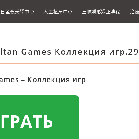
一日全瓷美學中心
人工植牙中心
三峽隱形矯正專家
治
ltan Games Коллекция игр.2
Games – Коллекция игр
ГРАТЬ