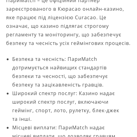
ПариMatch – це офіційний партнер
зареєстрованого в Кюрасао онлайн-казино,
яке працює під ліцензією Curacao. Це
означає, що казино підлягає строгому
регламенту та моніторингу, що забезпечує
безпеку та чесність усіх геймінгових процесів.
Безпека та чесність: ПариMatch
дотримується найвищих стандартів
безпеки та чесності, що забезпечує
безпеку та зацікавленість гравців.
Широкий спектр послуг: Казино надає
широкий спектр послуг, включаючи
геймінг, спорт, лото, рулетку, блек-джек
та інші.
Місцеві виплати: ПариMatch надає
місцеві виплати, що дозволяє гравцям