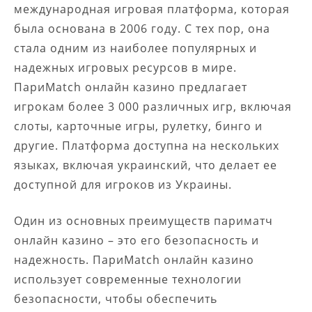
международная игровая платформа, которая
была основана в 2006 году. С тех пор, она
стала одним из наиболее популярных и
надежных игровых ресурсов в мире.
ПариMatch онлайн казино предлагает
игрокам более 3 000 различных игр, включая
слоты, карточные игры, рулетку, бинго и
другие. Платформа доступна на нескольких
языках, включая украинский, что делает ее
доступной для игроков из Украины.
Один из основных преимуществ париматч
онлайн казино – это его безопасность и
надежность. ПариMatch онлайн казино
использует современные технологии
безопасности, чтобы обеспечить