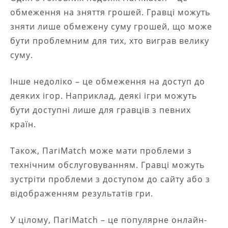
обмеження на зняття грошей. Гравці можуть
зняти лише обмежену суму грошей, що може
бути проблемним для тих, хто виграв велику
суму.
Інше недоліко – це обмеження на доступ до
деяких ігор. Наприклад, деякі ігри можуть
бути доступні лише для гравців з певних
країн.
Також, ПariMatch може мати проблеми з
технічним обслуговуванням. Гравці можуть
зустріти проблеми з доступом до сайту або з
відображенням результатів гри.
У цілому, ПariMatch – це популярне онлайн-