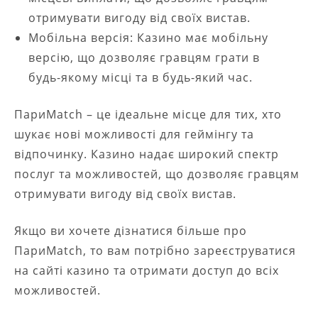
отримувати вигоду від своїх вистав.
Мобільна версія: Казино має мобільну
версію, що дозволяє гравцям грати в
будь-якому місці та в будь-який час.
ПариMatch – це ідеальне місце для тих, хто
шукає нові можливості для геймінгу та
відпочинку. Казино надає широкий спектр
послуг та можливостей, що дозволяє гравцям
отримувати вигоду від своїх вистав.
Якщо ви хочете дізнатися більше про
ПариMatch, то вам потрібно зареєструватися
на сайті казино та отримати доступ до всіх
можливостей.