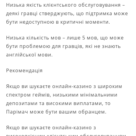
Низька якість клієнтського обслуговування –
деякі гравці стверджують, що підтримка може
бути недоступною в критичні моменти.
Низька кількість мов – лише 5 мов, що може
бути проблемою для гравців, які не знають
англійської мови.
Рекомендація
Якщо ви шукаєте онлайн-казино з широким
спектром геймів, низькими мінімальними
депозитами та високими виплатами, то
Парімач може бути вашим обранцем.
Якщо ви шукаєте онлайн-казино з