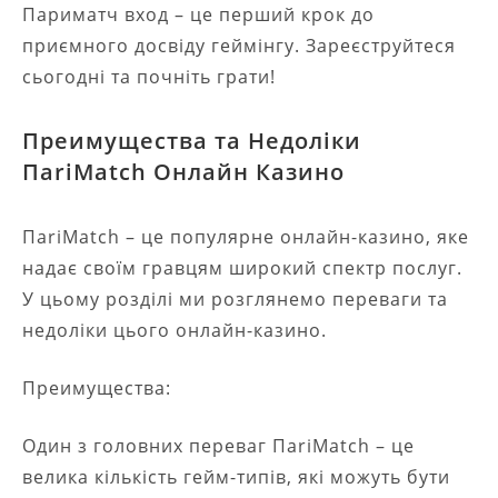
Париматч вход – це перший крок до
приємного досвіду геймінгу. Зареєструйтеся
сьогодні та почніть грати!
Преимущества та Недоліки
ПariMatch Онлайн Казино
ПariMatch – це популярне онлайн-казино, яке
надає своїм гравцям широкий спектр послуг.
У цьому розділі ми розглянемо переваги та
недоліки цього онлайн-казино.
Преимущества:
Один з головних переваг ПariMatch – це
велика кількість гейм-типів, які можуть бути