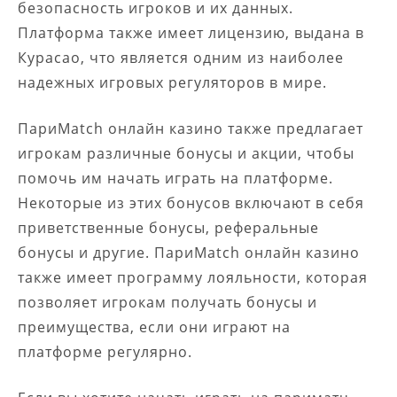
безопасность игроков и их данных.
Платформа также имеет лицензию, выдана в
Курасао, что является одним из наиболее
надежных игровых регуляторов в мире.
ПариMatch онлайн казино также предлагает
игрокам различные бонусы и акции, чтобы
помочь им начать играть на платформе.
Некоторые из этих бонусов включают в себя
приветственные бонусы, реферальные
бонусы и другие. ПариMatch онлайн казино
также имеет программу лояльности, которая
позволяет игрокам получать бонусы и
преимущества, если они играют на
платформе регулярно.