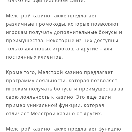
только на официальном сайте.
Мелстрой казино также предлагает
различные промокоды, которые позволяют
игрокам получать дополнительные бонусы и
преимущества. Некоторые из них доступны
только для новых игроков, а другие – для
постоянных клиентов.
Кроме того, Мелстрой казино предлагает
программу лояльности, которая позволяет
игрокам получать бонусы и преимущества за
свою лояльность к казино. Это еще один
пример уникальной функции, которая
отличает Мелстрой казино от других.
Мелстрой казино также предлагает функцию