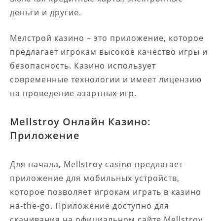
деньги и другие.
Мелстрой казино – это приложение, которое
предлагает игрокам высокое качество игры и
безопасность. Казино использует
современные технологии и имеет лицензию
на проведение азартных игр.
Мellstroy Онлайн Казино:
Приложение
Для начала, Mellstroy casino предлагает
приложение для мобильных устройств,
которое позволяет игрокам играть в казино
на-the-go. Приложение доступно для
скачивания на официальном сайте Mellstroy