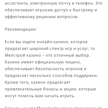
ассистента, электронную почту и телефон. Это
обеспечивает игрокам доступ к быстрому и
эффективному решению вопросов.
Рекомендации:
Если вы ищете онлайн-казино, которое
предлагает широкий спектр игр и услуг, то
Мелстрой казино – это отличный выбор.
Казино имеет официальную лиценз,
обеспечивает безопасность игроков и
предлагает несколько способов поддержки.
Кроме того, казино предлагает
привлекательные бонусы и акции, которые
могут помочь вам начать играть.