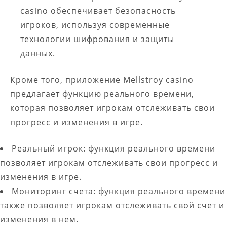
casino обеспечивает безопасность
игроков, используя современные
технологии шифрования и защиты
данных.
Кроме того, приложение Mellstroy casino
предлагает функцию реального времени,
которая позволяет игрокам отслеживать свои
прогресс и изменения в игре.
Реальный игрок: функция реального времени
позволяет игрокам отслеживать свои прогресс и
изменения в игре.
Мониторинг счета: функция реального времени
также позволяет игрокам отслеживать свой счет и
изменения в нем.