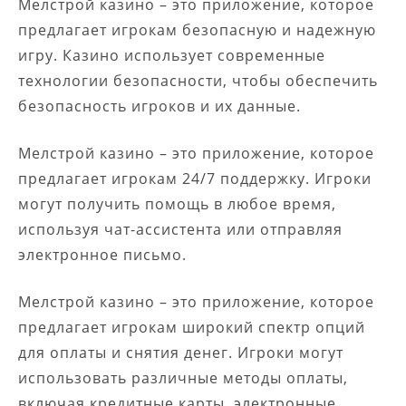
Мелстрой казино – это приложение, которое
предлагает игрокам безопасную и надежную
игру. Казино использует современные
технологии безопасности, чтобы обеспечить
безопасность игроков и их данные.
Мелстрой казино – это приложение, которое
предлагает игрокам 24/7 поддержку. Игроки
могут получить помощь в любое время,
используя чат-ассистента или отправляя
электронное письмо.
Мелстрой казино – это приложение, которое
предлагает игрокам широкий спектр опций
для оплаты и снятия денег. Игроки могут
использовать различные методы оплаты,
включая кредитные карты, электронные