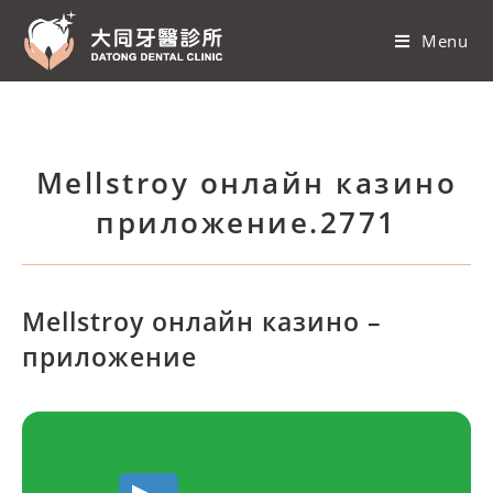
Menu
Mellstroy онлайн казино
приложение.2771
Mellstroy онлайн казино –
приложение