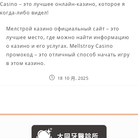
Casino – это лучшее онлайн-казино, которое я
когда-либо видел!
Мелстрой казино официальный сайт – это
лучшее место, где можно найти информацию
о казино и его услугах. Mellstroy Casino
промокод – это отличный способ начать игру
в этом казино.
18 10 月, 2025