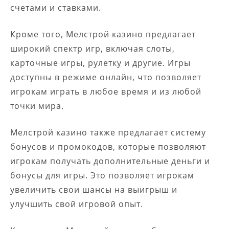
счетами и ставками.
Кроме того, Мелстрой казино предлагает
широкий спектр игр, включая слоты,
карточные игры, рулетку и другие. Игры
доступны в режиме онлайн, что позволяет
игрокам играть в любое время и из любой
точки мира.
Мелстрой казино также предлагает систему
бонусов и промокодов, которые позволяют
игрокам получать дополнительные деньги и
бонусы для игры. Это позволяет игрокам
увеличить свои шансы на выигрыш и
улучшить свой игровой опыт.