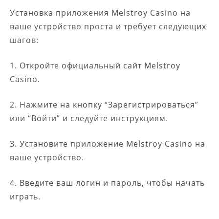
Установка приложения Melstroy Casino на
ваше устройство проста и требует следующих
шагов:
1. Откройте официальный сайт Melstroy
Casino.
2. Нажмите на кнопку “Зарегистрироваться”
или “Войти” и следуйте инструкциям.
3. Установите приложение Melstroy Casino на
ваше устройство.
4. Введите ваш логин и пароль, чтобы начать
играть.