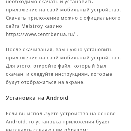
необходимо скачать и установить
приложение на свой мобильный устройство.
Скачать приложение можно с официального
сайта Melströy казино
https://www.centrbenua.ru/ .
После скачивания, вам нужно установить
приложение на свой мобильный устройство.
Для этого, откройте файл, который был
скачан, и следуйте инструкциям, которые
будут отображаться на экране.
Установка на Android
Если вы используете устройство на основе
Android, то установка приложения будет
выглядеть следующим образом: