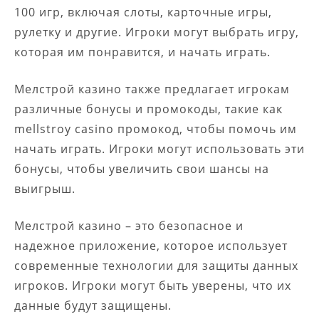
100 игр, включая слоты, карточные игры,
рулетку и другие. Игроки могут выбрать игру,
которая им понравится, и начать играть.
Мелстрой казино также предлагает игрокам
различные бонусы и промокоды, такие как
mellstroy casino промокод, чтобы помочь им
начать играть. Игроки могут использовать эти
бонусы, чтобы увеличить свои шансы на
выигрыш.
Мелстрой казино – это безопасное и
надежное приложение, которое использует
современные технологии для защиты данных
игроков. Игроки могут быть уверены, что их
данные будут защищены.