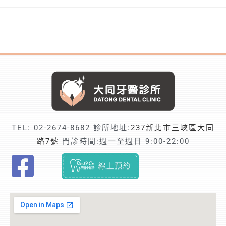
TEL:
02-2674-8682
診所地址:
237新北市三峽區大同
路7號
門診時間:週一至週日 9:00-22:00
F
i
n
d
t
r