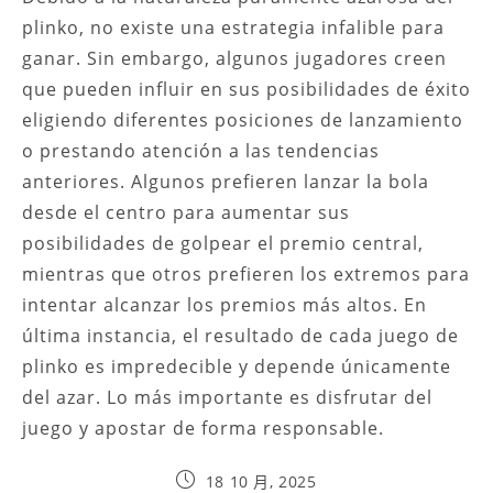
plinko, no existe una estrategia infalible para
ganar. Sin embargo, algunos jugadores creen
que pueden influir en sus posibilidades de éxito
eligiendo diferentes posiciones de lanzamiento
o prestando atención a las tendencias
anteriores. Algunos prefieren lanzar la bola
desde el centro para aumentar sus
posibilidades de golpear el premio central,
mientras que otros prefieren los extremos para
intentar alcanzar los premios más altos. En
última instancia, el resultado de cada juego de
plinko es impredecible y depende únicamente
del azar. Lo más importante es disfrutar del
juego y apostar de forma responsable.
18 10 月, 2025