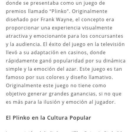
donde se presentaba como un juego de
premios llamado “Plinko”. Originalmente
diseñado por Frank Wayne, el concepto era
proporcionar una experiencia visualmente
atractiva y emocionante para los concursantes
y la audiencia. El éxito del juego en la televisión
llevó a su adaptación en casinos, donde
rápidamente ganó popularidad por su dinámica
simple y la emoción del azar. Este juego es tan
famoso por sus colores y diseño llamativo.
Originalmente este juego no tiene como
objetivo generar grandes ganancias, si no que
es más para la ilusión y emoción al jugador.
El Plinko en la Cultura Popular