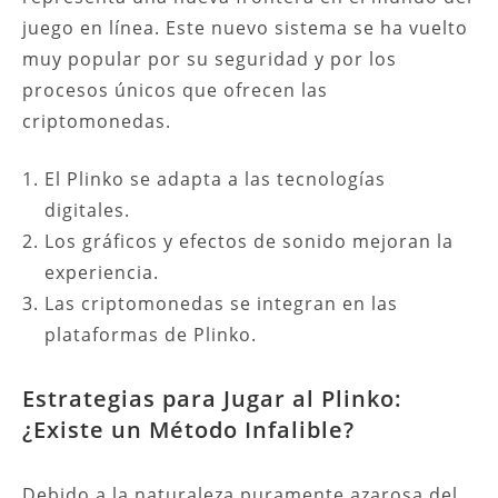
juego en línea. Este nuevo sistema se ha vuelto
muy popular por su seguridad y por los
procesos únicos que ofrecen las
criptomonedas.
El Plinko se adapta a las tecnologías
digitales.
Los gráficos y efectos de sonido mejoran la
experiencia.
Las criptomonedas se integran en las
plataformas de Plinko.
Estrategias para Jugar al Plinko:
¿Existe un Método Infalible?
Debido a la naturaleza puramente azarosa del