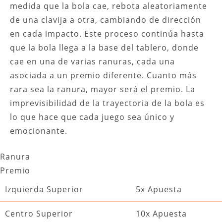
medida que la bola cae, rebota aleatoriamente
de una clavija a otra, cambiando de dirección
en cada impacto. Este proceso continúa hasta
que la bola llega a la base del tablero, donde
cae en una de varias ranuras, cada una
asociada a un premio diferente. Cuanto más
rara sea la ranura, mayor será el premio. La
imprevisibilidad de la trayectoria de la bola es
lo que hace que cada juego sea único y
emocionante.
Ranura
Premio
Izquierda Superior
5x Apuesta
Centro Superior
10x Apuesta