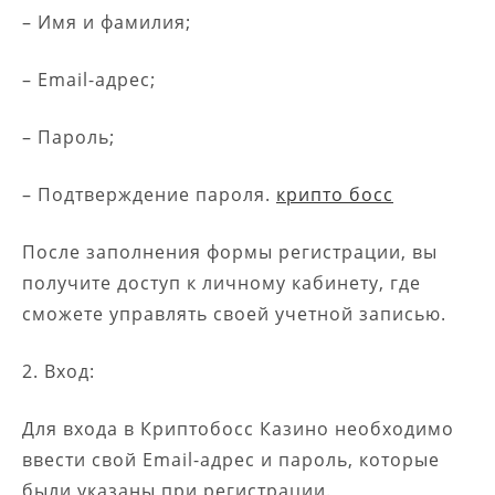
– Имя и фамилия;
– Email-адрес;
– Пароль;
– Подтверждение пароля.
крипто босс
После заполнения формы регистрации, вы
получите доступ к личному кабинету, где
сможете управлять своей учетной записью.
2. Вход:
Для входа в Криптобосс Казино необходимо
ввести свой Email-адрес и пароль, которые
были указаны при регистрации.