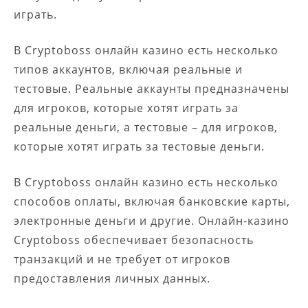
играть.
В Cryptoboss онлайн казино есть несколько
типов аккаунтов, включая реальные и
тестовые. Реальные аккаунты предназначены
для игроков, которые хотят играть за
реальные деньги, а тестовые – для игроков,
которые хотят играть за тестовые деньги.
В Cryptoboss онлайн казино есть несколько
способов оплаты, включая банковские карты,
электронные деньги и другие. Онлайн-казино
Cryptoboss обеспечивает безопасность
транзакций и не требует от игроков
предоставления личных данных.