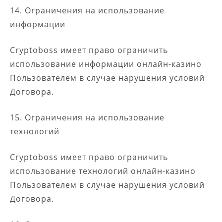
14. Ограничения на использование
информации
Cryptoboss имеет право ограничить
использование информации онлайн-казино
Пользователем в случае нарушения условий
Договора.
15. Ограничения на использование
технологий
Cryptoboss имеет право ограничить
использование технологий онлайн-казино
Пользователем в случае нарушения условий
Договора.