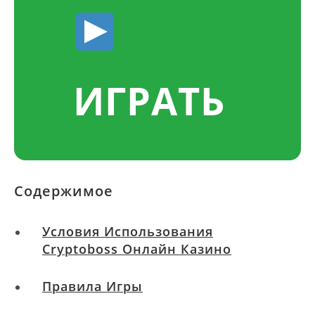
ИГРАТЬ
Содержимое
Условия Использования
Cryptoboss Онлайн Казино
Правила Игры