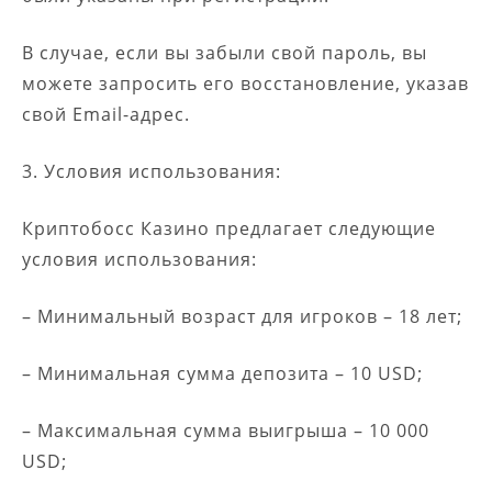
В случае, если вы забыли свой пароль, вы
можете запросить его восстановление, указав
свой Email-адрес.
3. Условия использования:
Криптобосс Казино предлагает следующие
условия использования:
– Минимальный возраст для игроков – 18 лет;
– Минимальная сумма депозита – 10 USD;
– Максимальная сумма выигрыша – 10 000
USD;