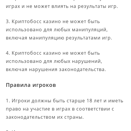
играх и не может влиять на результаты игр.
3. Криптобосс казино не может быть
использовано для любых манипуляций,
включая манипуляцию результатами игр.
4. Криптобосс казино не может быть
использовано для любых нарушений,
включая нарушения законодательства.
Правила игроков
1. Игроки должны быть старше 18 лет и иметь
право на участие в играх в соответствии с
законодательством их страны.