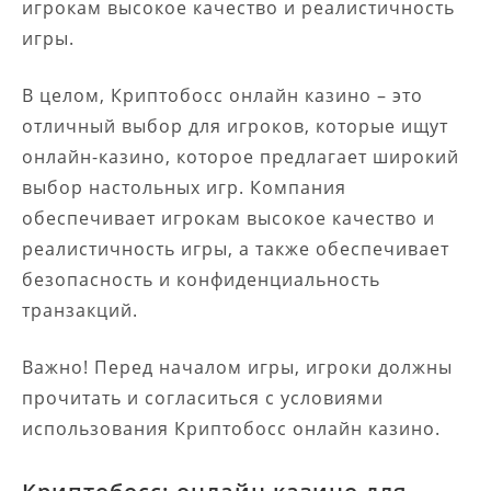
игрокам высокое качество и реалистичность
игры.
В целом, Криптобосс онлайн казино – это
отличный выбор для игроков, которые ищут
онлайн-казино, которое предлагает широкий
выбор настольных игр. Компания
обеспечивает игрокам высокое качество и
реалистичность игры, а также обеспечивает
безопасность и конфиденциальность
транзакций.
Важно! Перед началом игры, игроки должны
прочитать и согласиться с условиями
использования Криптобосс онлайн казино.