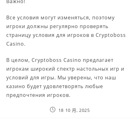
Важно!
Все условия могут изменяться, поэтому
игроки должны регулярно проверять
страницу условия для игроков в Cryptoboss
Casino.
В целом, Cryptoboss Casino предлагает
игрокам широкий спектр настольных игр и
условий для игры. Мы уверены, что наш
казино будет удовлетворять любые
предпочтения игроков.
18 10 月, 2025