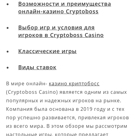
Возможности и преимущества
онлайн-казино Cryptoboss
Выбор игр и условия для
игроков в Cryptoboss Casino
Классические игры
Виды ставок
В мире онлайн-
казино криптобосс
(Cryptoboss Casino) является одним из самых
популярных и надежных игроков на рынке.
Компания была основана в 2019 году и с тех
пор успешно развивается, привлекая игроков
из всего мира. В этом обзоре мы рассмотрим
настольные игры, которые предлагает