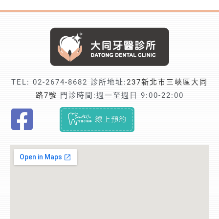
TEL:
02-2674-8682
診所地址:
237新北市三峽區大同
路7號
門診時間:週一至週日 9:00-22:00
F
i
n
d
t
r
u
s
t