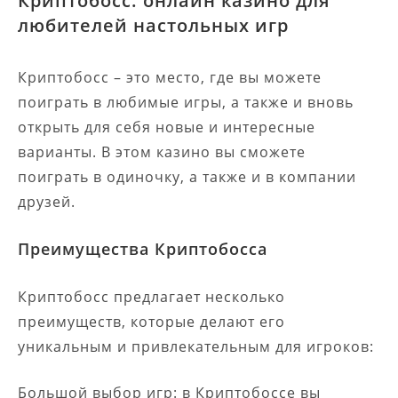
Криптобосс: онлайн казино для
любителей настольных игр
Криптобосс – это место, где вы можете
поиграть в любимые игры, а также и вновь
открыть для себя новые и интересные
варианты. В этом казино вы сможете
поиграть в одиночку, а также и в компании
друзей.
Преимущества Криптобосса
Криптобосс предлагает несколько
преимуществ, которые делают его
уникальным и привлекательным для игроков:
Большой выбор игр: в Криптобоссе вы