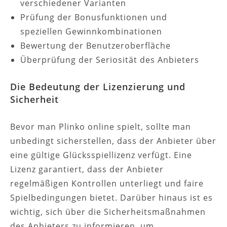
verschiedener Varianten
Prüfung der Bonusfunktionen und
speziellen Gewinnkombinationen
Bewertung der Benutzeroberfläche
Überprüfung der Seriosität des Anbieters
Die Bedeutung der Lizenzierung und
Sicherheit
Bevor man Plinko online spielt, sollte man
unbedingt sicherstellen, dass der Anbieter über
eine gültige Glücksspiellizenz verfügt. Eine
Lizenz garantiert, dass der Anbieter
regelmäßigen Kontrollen unterliegt und faire
Spielbedingungen bietet. Darüber hinaus ist es
wichtig, sich über die Sicherheitsmaßnahmen
des Anbieters zu informieren, um