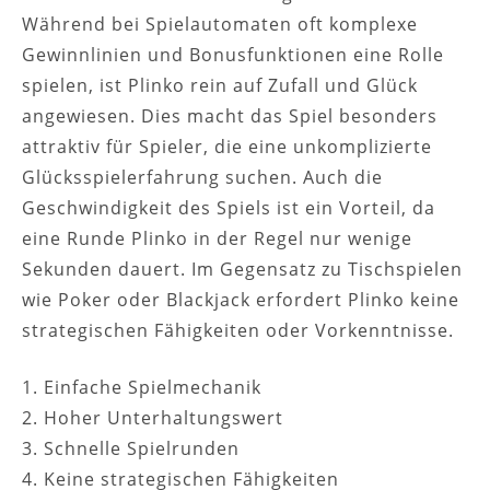
Während bei Spielautomaten oft komplexe
Gewinnlinien und Bonusfunktionen eine Rolle
spielen, ist Plinko rein auf Zufall und Glück
angewiesen. Dies macht das Spiel besonders
attraktiv für Spieler, die eine unkomplizierte
Glücksspielerfahrung suchen. Auch die
Geschwindigkeit des Spiels ist ein Vorteil, da
eine Runde Plinko in der Regel nur wenige
Sekunden dauert. Im Gegensatz zu Tischspielen
wie Poker oder Blackjack erfordert Plinko keine
strategischen Fähigkeiten oder Vorkenntnisse.
Einfache Spielmechanik
Hoher Unterhaltungswert
Schnelle Spielrunden
Keine strategischen Fähigkeiten