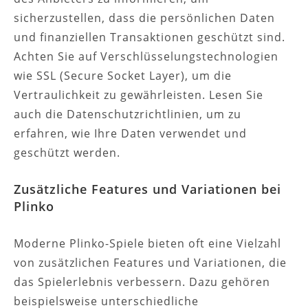
sicherzustellen, dass die persönlichen Daten
und finanziellen Transaktionen geschützt sind.
Achten Sie auf Verschlüsselungstechnologien
wie SSL (Secure Socket Layer), um die
Vertraulichkeit zu gewährleisten. Lesen Sie
auch die Datenschutzrichtlinien, um zu
erfahren, wie Ihre Daten verwendet und
geschützt werden.
Zusätzliche Features und Variationen bei
Plinko
Moderne Plinko-Spiele bieten oft eine Vielzahl
von zusätzlichen Features und Variationen, die
das Spielerlebnis verbessern. Dazu gehören
beispielsweise unterschiedliche