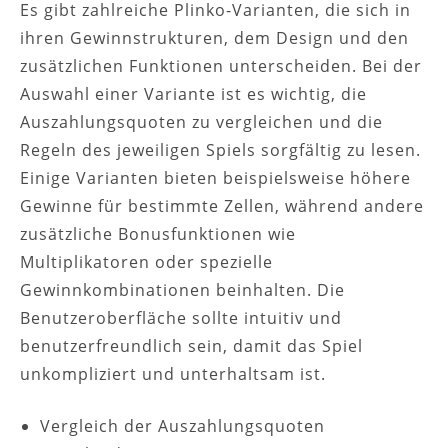
Es gibt zahlreiche Plinko-Varianten, die sich in
ihren Gewinnstrukturen, dem Design und den
zusätzlichen Funktionen unterscheiden. Bei der
Auswahl einer Variante ist es wichtig, die
Auszahlungsquoten zu vergleichen und die
Regeln des jeweiligen Spiels sorgfältig zu lesen.
Einige Varianten bieten beispielsweise höhere
Gewinne für bestimmte Zellen, während andere
zusätzliche Bonusfunktionen wie
Multiplikatoren oder spezielle
Gewinnkombinationen beinhalten. Die
Benutzeroberfläche sollte intuitiv und
benutzerfreundlich sein, damit das Spiel
unkompliziert und unterhaltsam ist.
Vergleich der Auszahlungsquoten