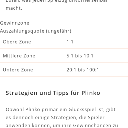
Zufall, was jeden Spielzug unvorhersehbar
macht.
Gewinnzone
Auszahlungsquote (ungefähr)
Obere Zone
1:1
Mittlere Zone
5:1 bis 10:1
Untere Zone
20:1 bis 100:1
Strategien und Tipps für Plinko
Obwohl Plinko primär ein Glücksspiel ist, gibt
es dennoch einige Strategien, die Spieler
anwenden können, um ihre Gewinnchancen zu