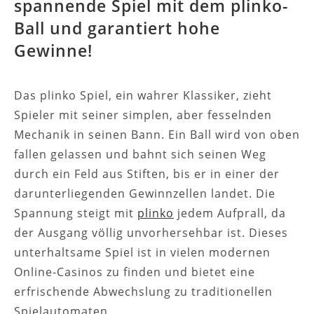
spannende Spiel mit dem plinko-
Ball und garantiert hohe
Gewinne!
Das plinko Spiel, ein wahrer Klassiker, zieht
Spieler mit seiner simplen, aber fesselnden
Mechanik in seinen Bann. Ein Ball wird von oben
fallen gelassen und bahnt sich seinen Weg
durch ein Feld aus Stiften, bis er in einer der
darunterliegenden Gewinnzellen landet. Die
Spannung steigt mit
plinko
jedem Aufprall, da
der Ausgang völlig unvorhersehbar ist. Dieses
unterhaltsame Spiel ist in vielen modernen
Online-Casinos zu finden und bietet eine
erfrischende Abwechslung zu traditionellen
Spielautomaten.