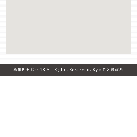
s
t
e
d
r
e
c
o
m
版權所有Ｃ2018 All Rights Reserved. By大同牙醫診所
m
e
n
d
a
t
i
o