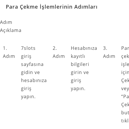
Para Çekme İşlemlerinin Adımları
Adım
Açıklama
1.
7slots
2.
Hesabınıza
3.
Pa
Adım
giriş
Adım
kayıtlı
Adım
çe
sayfasına
bilgileri
işl
gidin ve
girin ve
içi
hesabınıza
giriş
Çe
giriş
yapın.
ve
yapın.
“P
Çe
bu
tık