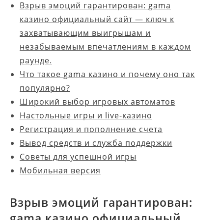
Взрыв эмоций гарантирован: gama
казино официальный сайт — ключ к
захватывающим выигрышам и
незабываемым впечатлениям в каждом
раунде.
Что такое gama казино и почему оно так
популярно?
Широкий выбор игровых автоматов
Настольные игры и live-казино
Регистрация и пополнение счета
Вывод средств и служба поддержки
Советы для успешной игры
Мобильная версия
Взрыв эмоций гарантирован:
gama казино официальный