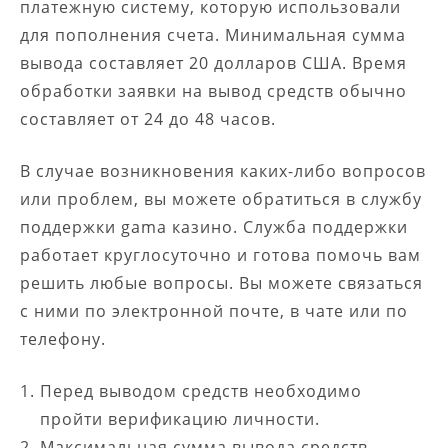
платежную систему, которую использовали
для пополнения счета. Минимальная сумма
вывода составляет 20 долларов США. Время
обработки заявки на вывод средств обычно
составляет от 24 до 48 часов.
В случае возникновения каких-либо вопросов
или проблем, вы можете обратиться в службу
поддержки gama казино. Служба поддержки
работает круглосуточно и готова помочь вам
решить любые вопросы. Вы можете связаться
с ними по электронной почте, в чате или по
телефону.
Перед выводом средств необходимо
пройти верификацию личности.
Максимальная сумма вывода средств