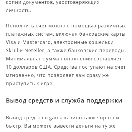
копии документов, удостоверяющих
личность.
Пополнить счет можно с помощью различных
платежных систем, включая банковские карты
Visa и Mastercard, электронные кошельки
Skrill и Neteller, а также банковские переводы.
Минимальная сумма пополнения составляет
10 долларов США. Средства поступают на счет
мгновенно, что позволяет вам сразу же
приступить к игре.
Вывод средств и служба поддержки
Вывод средств в gama казино также прост и
быстр. Вы можете вывести деньги на ту же