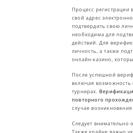
Процесс регистрации в
свой адрес электронно
подтвердить свою лич
необходима для подтв
действий. Для верифи
личность, а также под
онлайн-казино, которы
После успешной верифи
включая возможность 
турнирах.
Верификация
повторного прохожде
случае возникновения
Следует внимательно 
Также крайне важно у