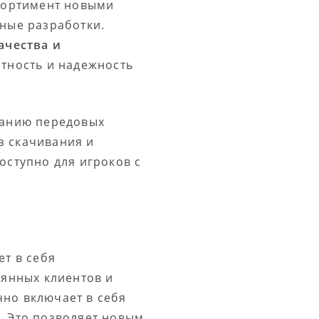
ссортимент новыми
ные разработки.
ачества и
стность и надежность
ванию передовых
з скачивания и
оступно для игроков с
т в себя
оянных клиентов и
но включает в себя
. Это позволяет новым