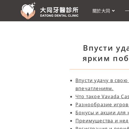
關於大同
Впусти уд
ярким поб
Впусти удачу в свою
впечатлениям.
Что такое Vavada Ca
Разнообразие игров
Бонусы и акции для
Преимущества и нед
Регистрация и вери