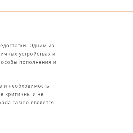
недостатки. Одним из
личных устройствах и
способы пополнения и
в и необходимость
не критичны и не
ada casino является