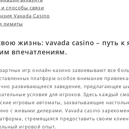
 и способы связи
нзия Vavada Casino
 и лимиты
свою жизнь: vavada casino – путь 
им впечатлениям.
зартных игр онлайн-казино завоевывают все бол
ставленных платформ особое внимание привлек
ично развивающееся заведение, предлагающее ш
ательные условия для игроков. Здесь каждый смо
ческие игровые автоматы, захватывающие настоль
ино с живыми дилерами. Vavada casino зарекомен
латформа, стремящаяся предоставить своим клие
ельный игровой опыт.