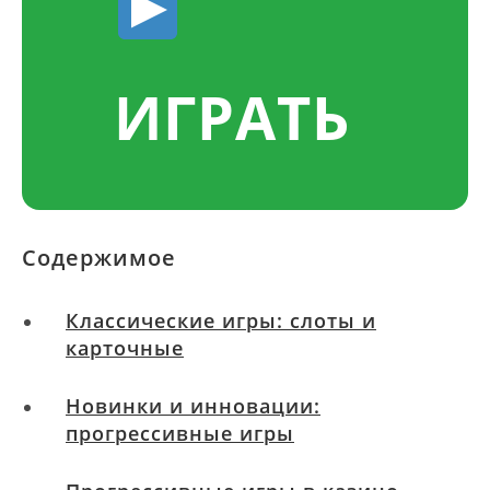
ИГРАТЬ
Содержимое
Классические игры: слоты и
карточные
Новинки и инновации:
прогрессивные игры