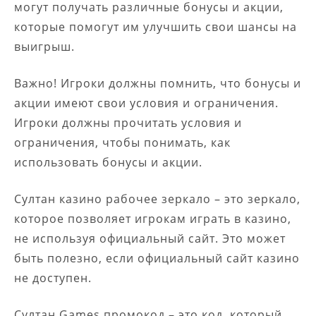
могут получать различные бонусы и акции,
которые помогут им улучшить свои шансы на
выигрыш.
Важно! Игроки должны помнить, что бонусы и
акции имеют свои условия и ограничения.
Игроки должны прочитать условия и
ограничения, чтобы понимать, как
использовать бонусы и акции.
Султан казино рабочее зеркало – это зеркало,
которое позволяет игрокам играть в казино,
не используя официальный сайт. Это может
быть полезно, если официальный сайт казино
не доступен.
Султан Games промокод – это код, который