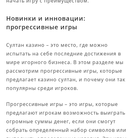
начать игру с преимуществом.
Новинки и инновации:
прогрессивные игры
Султан казино – это место, где можно
испытать на себе последние достижения в
мире игорного бизнеса. В этом разделе мы
рассмотрим прогрессивные игры, которые
предлагает казино султан, и почему они так
популярны среди игроков.
Прогрессивные игры – это игры, которые
предлагают игрокам возможность выиграть
огромные суммы денег, если они смогут
собрать определенный набор символов или