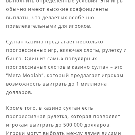
выполнить определенные условия. Эти игры
обычно имеют высокие коэффициенты
выплаты, что делает их особенно
привлекательными для игроков.
Султан казино предлагает несколько
прогрессивных игр, включая слоты, рулетку и
бинго. Один из самых популярных
прогрессивных слотов в казино султан – это
“Мега Мoolah”, который предлагает игрокам
возможность выиграть до 1 миллиона
долларов.
Кроме того, в казино султан есть
прогрессивная рулетка, которая позволяет
игрокам выиграть до 500 000 долларов.
Игроки могут выбрать между двумя видами