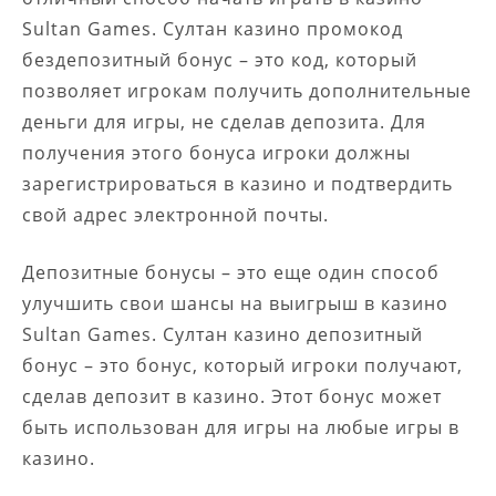
Sultan Games. Султан казино промокод
бездепозитный бонус – это код, который
позволяет игрокам получить дополнительные
деньги для игры, не сделав депозита. Для
получения этого бонуса игроки должны
зарегистрироваться в казино и подтвердить
свой адрес электронной почты.
Депозитные бонусы – это еще один способ
улучшить свои шансы на выигрыш в казино
Sultan Games. Султан казино депозитный
бонус – это бонус, который игроки получают,
сделав депозит в казино. Этот бонус может
быть использован для игры на любые игры в
казино.