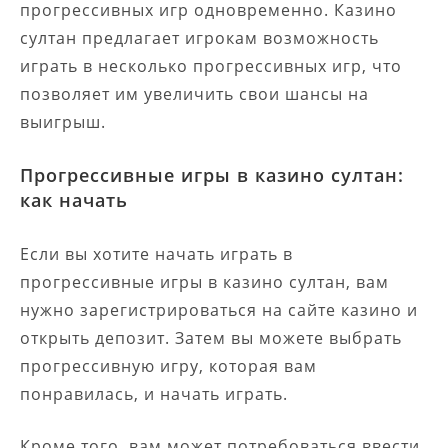
прогрессивных игр одновременно. Казино
султан предлагает игрокам возможность
играть в несколько прогрессивных игр, что
позволяет им увеличить свои шансы на
выигрыш.
Прогрессивные игры в казино султан:
как начать
Если вы хотите начать играть в
прогрессивные игры в казино султан, вам
нужно зарегистрироваться на сайте казино и
открыть депозит. Затем вы можете выбрать
прогрессивную игру, которая вам
понравилась, и начать играть.
Кроме того, вам может потребоваться ввести