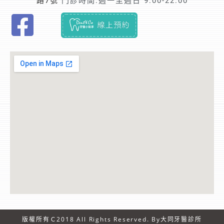
路7號
門診時間:週一至週日 9:00-22:00
F
i
n
d
t
r
u
s
t
e
d
r
e
c
o
m
版權所有Ｃ2018 All Rights Reserved. By大同牙醫診所