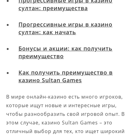
Прогрессивные игры в казино
султан: преимущества
Прогрессивные игры в казино
султан: как начать
Бонусы и акции: как получить
преимущество
Как получить преимущество в
казино Sultan Games
В мире онлайн-казино есть много игроков,
которые ищут новые и интересные игры,
чтобы разнообразить свой игровой опыт. В
этом случае, казино Sultan Games – это
отличный выбор для тех, кто ищет широкий