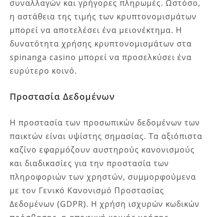
συναλλαγών και γρήγορες πληρωμές. Ωστόσο,
η αστάθεια της τιμής των κρυπτονομισμάτων
μπορεί να αποτελέσει ένα μειονέκτημα. Η
δυνατότητα χρήσης κρυπτονομισμάτων στα
spinanga casino μπορεί να προσελκύσει ένα
ευρύτερο κοινό.
Προστασία Δεδομένων
Η προστασία των προσωπικών δεδομένων των
παικτών είναι υψίστης σημασίας. Τα αξιόπιστα
καζίνο εφαρμόζουν αυστηρούς κανονισμούς
και διαδικασίες για την προστασία των
πληροφοριών των χρηστών, συμμορφούμενα
με τον Γενικό Κανονισμό Προστασίας
Δεδομένων (GDPR). Η χρήση ισχυρών κωδικών