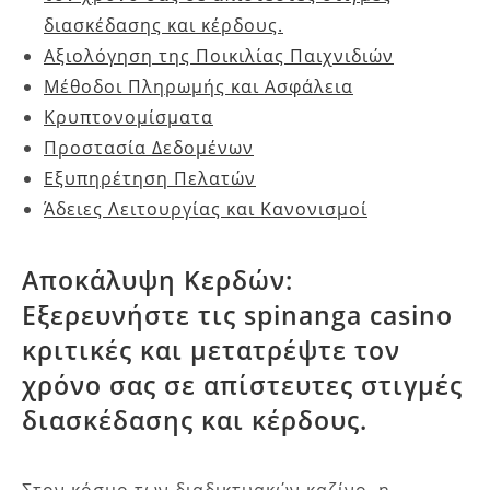
διασκέδασης και κέρδους.
Αξιολόγηση της Ποικιλίας Παιχνιδιών
Μέθοδοι Πληρωμής και Ασφάλεια
Κρυπτονομίσματα
Προστασία Δεδομένων
Εξυπηρέτηση Πελατών
Άδειες Λειτουργίας και Κανονισμοί
Αποκάλυψη Κερδών:
Εξερευνήστε τις spinanga casino
κριτικές και μετατρέψτε τον
χρόνο σας σε απίστευτες στιγμές
διασκέδασης και κέρδους.