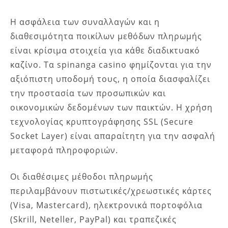
Η ασφάλεια των συναλλαγών και η
διαθεσιμότητα ποικίλων μεθόδων πληρωμής
είναι κρίσιμα στοιχεία για κάθε διαδικτυακό
καζίνο. Τα spinanga casino φημίζονται για την
αξιόπιστη υποδομή τους, η οποία διασφαλίζει
την προστασία των προσωπικών και
οικονομικών δεδομένων των παικτών. Η χρήση
τεχνολογίας κρυπτογράφησης SSL (Secure
Socket Layer) είναι απαραίτητη για την ασφαλή
μεταφορά πληροφοριών.
Οι διαθέσιμες μέθοδοι πληρωμής
περιλαμβάνουν πιστωτικές/χρεωστικές κάρτες
(Visa, Mastercard), ηλεκτρονικά πορτοφόλια
(Skrill, Neteller, PayPal) και τραπεζικές