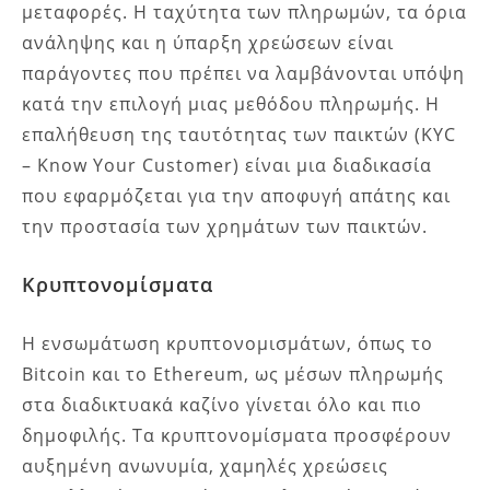
μεταφορές. Η ταχύτητα των πληρωμών, τα όρια
ανάληψης και η ύπαρξη χρεώσεων είναι
παράγοντες που πρέπει να λαμβάνονται υπόψη
κατά την επιλογή μιας μεθόδου πληρωμής. Η
επαλήθευση της ταυτότητας των παικτών (KYC
– Know Your Customer) είναι μια διαδικασία
που εφαρμόζεται για την αποφυγή απάτης και
την προστασία των χρημάτων των παικτών.
Κρυπτονομίσματα
Η ενσωμάτωση κρυπτονομισμάτων, όπως το
Bitcoin και το Ethereum, ως μέσων πληρωμής
στα διαδικτυακά καζίνο γίνεται όλο και πιο
δημοφιλής. Τα κρυπτονομίσματα προσφέρουν
αυξημένη ανωνυμία, χαμηλές χρεώσεις