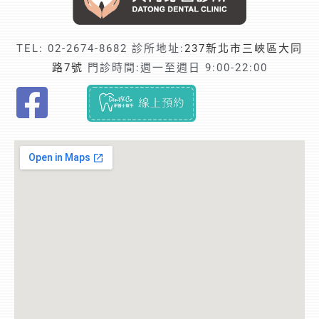
TEL:
02-2674-8682
診所地址:
237新北市三峽區大同
路7號
門診時間:週一至週日 9:00-22:00
F
i
n
d
t
r
u
s
t
e
d
r
e