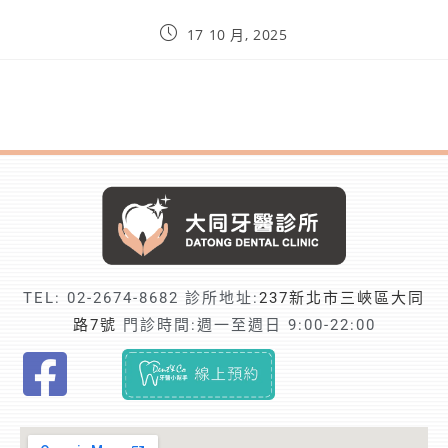
17 10 月, 2025
TEL:
02-2674-8682
診所地址:
237新北市三峽區大同
路7號
門診時間:週一至週日 9:00-22:00
F
i
n
d