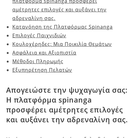
πλατφόρμα spinanga προσφέρει
αμέτρητες επιλογές και αυξάνει την
αδρεναλίνη σας.
Κατανόηση της Πλατφόρμας Spinanga
Επιλογές Παιχνιδιών
Κουλοχέρηδες: Μια Ποικιλία Θεμάτων
Ασφάλεια και Αξιοπιστία
Μέθοδοι Πληρωμής
Εξυπηρέτηση Πελατών
Απογειώστε την ψυχαγωγία σας:
Η πλατφόρμα spinanga
προσφέρει αμέτρητες επιλογές
και αυξάνει την αδρεναλίνη σας.