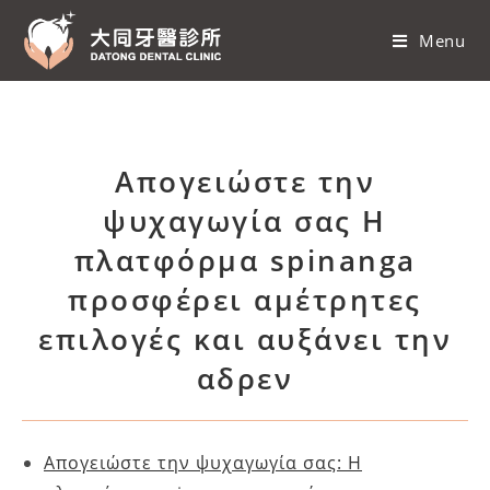
Menu
Απογειώστε την
ψυχαγωγία σας Η
πλατφόρμα spinanga
προσφέρει αμέτρητες
επιλογές και αυξάνει την
αδρεν
Απογειώστε την ψυχαγωγία σας: Η