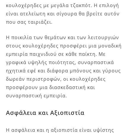
κουλοχέρηδες με μεγάλα τζακπότ. Η επιλογή
είναι ατελείωτη και σίγουρα θα βρείτε αυτόν
που σας ταιριάζει.
Η ποικιλία των θεμάτων και των λειτουργιών
στους κουλοχέρηδες προσφέρει μια μοναδική
εμπειρία παιχνιδιού σε κάθε παίκτη. Με
γραφικά υψηλής ποιότητας, συναρπαστικά
ηχητικά εφέ και διάφορα μπόνους και γύρους
δωρεάν περιστροφών, οι κουλοχέρηδες
προσφέρουν μια διασκεδαστική και
συναρπαστική εμπειρία.
Ασφάλεια και Αξιοπιστία
Η ασφάλεια και η αξιοπιστία είναι υψίστης