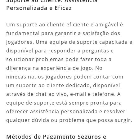
Suporte ao Cliente: Assistência
Personalizada e Eficaz
Um suporte ao cliente eficiente e amigável é
fundamental para garantir a satisfação dos
jogadores. Uma equipe de suporte capacitada e
disponível para responder a perguntas e
solucionar problemas pode fazer toda a
diferença na experiência de jogo. No
ninecasino, os jogadores podem contar com
um suporte ao cliente dedicado, disponível
através de chat ao vivo, e-mail e telefone. A
equipe de suporte está sempre pronta para
oferecer assistência personalizada e resolver
qualquer dúvida ou problema que possa surgir.
Métodos de Pagamento Seguros e