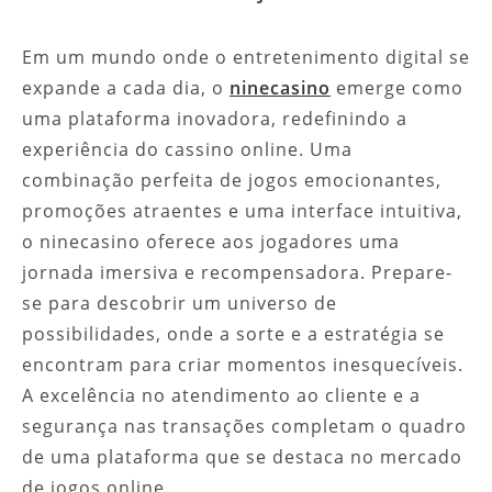
Em um mundo onde o entretenimento digital se
expande a cada dia, o
ninecasino
emerge como
uma plataforma inovadora, redefinindo a
experiência do cassino online. Uma
combinação perfeita de jogos emocionantes,
promoções atraentes e uma interface intuitiva,
o ninecasino oferece aos jogadores uma
jornada imersiva e recompensadora. Prepare-
se para descobrir um universo de
possibilidades, onde a sorte e a estratégia se
encontram para criar momentos inesquecíveis.
A excelência no atendimento ao cliente e a
segurança nas transações completam o quadro
de uma plataforma que se destaca no mercado
de jogos online.