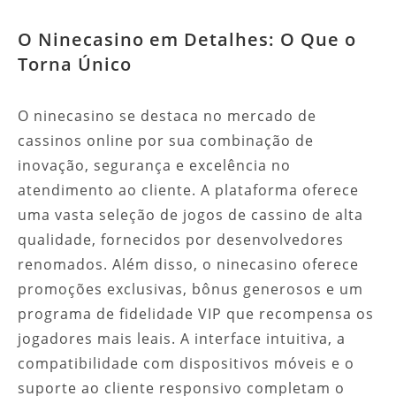
O Ninecasino em Detalhes: O Que o
Torna Único
O ninecasino se destaca no mercado de
cassinos online por sua combinação de
inovação, segurança e excelência no
atendimento ao cliente. A plataforma oferece
uma vasta seleção de jogos de cassino de alta
qualidade, fornecidos por desenvolvedores
renomados. Além disso, o ninecasino oferece
promoções exclusivas, bônus generosos e um
programa de fidelidade VIP que recompensa os
jogadores mais leais. A interface intuitiva, a
compatibilidade com dispositivos móveis e o
suporte ao cliente responsivo completam o