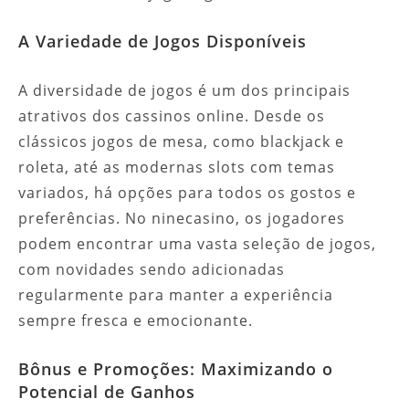
A Variedade de Jogos Disponíveis
A diversidade de jogos é um dos principais
atrativos dos cassinos online. Desde os
clássicos jogos de mesa, como blackjack e
roleta, até as modernas slots com temas
variados, há opções para todos os gostos e
preferências. No ninecasino, os jogadores
podem encontrar uma vasta seleção de jogos,
com novidades sendo adicionadas
regularmente para manter a experiência
sempre fresca e emocionante.
Bônus e Promoções: Maximizando o
Potencial de Ganhos