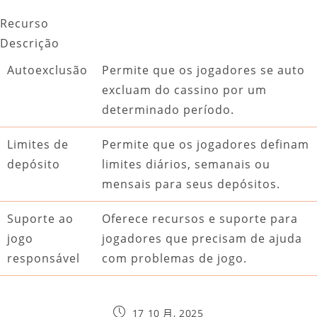
Recurso
Descrição
Autoexclusão
Permite que os jogadores se auto
excluam do cassino por um
determinado período.
Limites de
Permite que os jogadores definam
depósito
limites diários, semanais ou
mensais para seus depósitos.
Suporte ao
Oferece recursos e suporte para
jogo
jogadores que precisam de ajuda
responsável
com problemas de jogo.
17 10 月, 2025