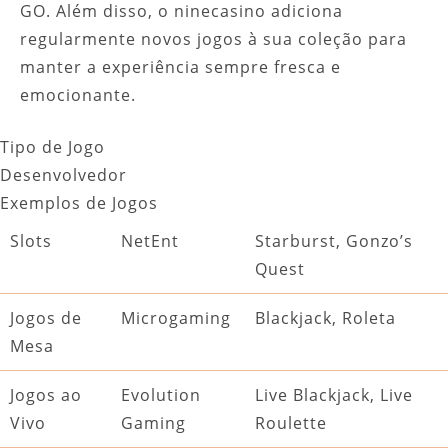
GO. Além disso, o ninecasino adiciona
regularmente novos jogos à sua coleção para
manter a experiência sempre fresca e
emocionante.
Tipo de Jogo
Desenvolvedor
Exemplos de Jogos
Slots
NetEnt
Starburst, Gonzo’s
Quest
Jogos de
Microgaming
Blackjack, Roleta
Mesa
Jogos ao
Evolution
Live Blackjack, Live
Vivo
Gaming
Roulette