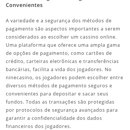
Convenientes
A variedade e a segurança dos métodos de
pagamento são aspectos importantes a serem
considerados ao escolher um cassino online.
Uma plataforma que oferece uma ampla gama
de opções de pagamento, como cartões de
crédito, carteiras eletrônicas e transferências
bancárias, facilita a vida dos jogadores. No
ninecasino, os jogadores podem escolher entre
diversos métodos de pagamento seguros e
convenientes para depositar e sacar seus
fundos. Todas as transações são protegidas
por protocolos de segurança avançados para
garantir a confidencialidade dos dados
financeiros dos jogadores.