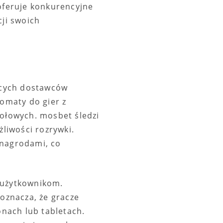
 oferuje konkurencyjne
ji swoich
ących dostawców
omaty do gier z
ołowych. mosbet śledzi
liwości rozrywki.
 nagrodami, co
 użytkownikom.
oznacza, że gracze
onach lub tabletach.