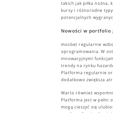
takich jak piłka nożna,
kursy i różnorodne typ
potencjalnych wygranyc
Nowości w portfolio
mosbet regularnie wzbo
oprogramowania. W osta
innowacyjnymi funkcjam
trendy na rynku hazardo
Platforma regularnie or
dodatkowo zwiększa atr
Warto również wspomni
Platforma jest w pełni
mogą cieszyć się ulubi