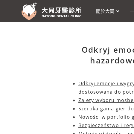
關於大同
Odkryj emoc
hazardowe
Odkryj emocje i wygr
dostosowana do potrz
Zalety wyboru mosbet
Szeroka gama gier d
Nowości w portfolio 
Bezpieczeństwo i reg
Metody płatności i p