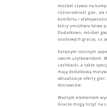
mosbet stawia na kompl
różnorodność gier, ale
komfortu i efektywności
który umożliwia łatwe p
Dodatkowo, mosbet gwa
osobowych graczy, co j
Kolejnym istotnym aspe
swoim użytkownikom. Mo
cashbacki, a także spec
mają dodatkową motywac
aktualizacje oferty gi
dostawców.
Ważnym elementem wyróż
Gracze mogą liczyć na 