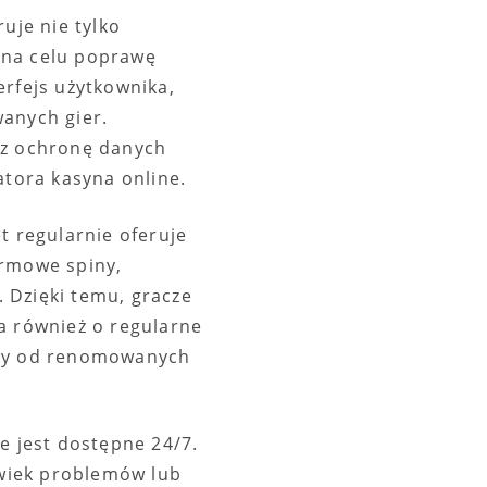
uje nie tylko
ą na celu poprawę
erfejs użytkownika,
wanych gier.
az ochronę danych
tora kasyna online.
 regularnie oferuje
armowe spiny,
. Dzięki temu, gracze
a również o regularne
tuły od renomowanych
e jest dostępne 24/7.
lwiek problemów lub