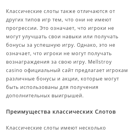
Классические слоты также отличаются от
других типов игр тем, что они не имеют
прогрессии. Это означает, что игроки не
могут улучшать свои навыки или получать
бонусы за успешную игру. Однако, это не
означает, что игроки не могут получать
вознаграждения за свою игру. Mellstroy
casino официальный сайт предлагает игрокам
различные бонусы и акции, которые могут
быть использованы для получения
дополнительных выигрышей.
Преимущества классических Слотов
Классические слоты имеют несколько