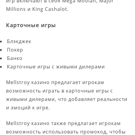
игр включают в себя Mega Moolah, Major
Millions и King Cashalot.
Карточные игры
Блэкджек
Покер
Банко
Карточные игры с живыми дилерами
Мellstroy казино предлагает игрокам
возможность играть в карточные игры с
живыми дилерами, что добавляет реальности
и эмоций к игре.
Мellstroy казино также предлагает игрокам
возможность использовать промокод, чтобы