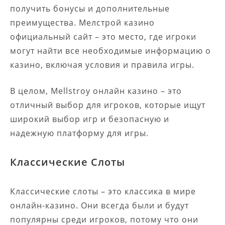
получить бонусы и дополнительные
преимущества. Мелстрой казино
официальный сайт – это место, где игроки
могут найти все необходимые информацию о
казино, включая условия и правила игры.
В целом, Мellstroy онлайн казино – это
отличный выбор для игроков, которые ищут
широкий выбор игр и безопасную и
надежную платформу для игры.
Классические Слоты
Классические слоты – это классика в мире
онлайн-казино. Они всегда были и будут
популярны среди игроков, потому что они