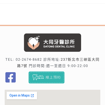
TEL:
02-2674-8682
診所地址:
237新北市三峽區大同
路7號
門診時間:週一至週日 9:00-22:00
F
i
n
d
t
r