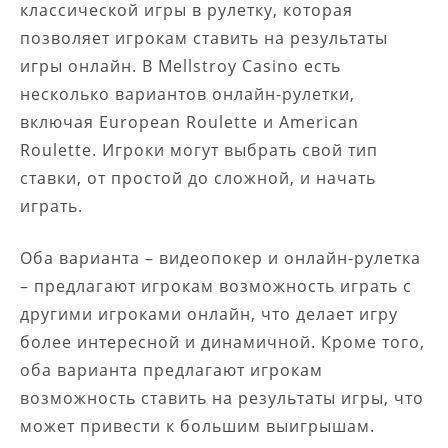
классической игры в рулетку, которая
позволяет игрокам ставить на результаты
игры онлайн. В Mellstroy Casino есть
несколько вариантов онлайн-рулетки,
включая European Roulette и American
Roulette. Игроки могут выбрать свой тип
ставки, от простой до сложной, и начать
играть.
Оба варианта – видеопокер и онлайн-рулетка
– предлагают игрокам возможность играть с
другими игроками онлайн, что делает игру
более интересной и динамичной. Кроме того,
оба варианта предлагают игрокам
возможность ставить на результаты игры, что
может привести к большим выигрышам.