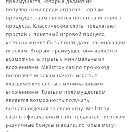
преимуществ, которые делают их
популярными среди игроков. Первым
преимуществом является простота игрового
процесса. Классические слоты предлагают
простой и понятный игровой процесс,
который может быть понят даже начинающим
игрокам. Вторым преимуществом является
возможность играть с минимальными
вложениями. Mellstroy casino промокод
позволяет игрокам начать играть в
классические слоты с минимальными
вложениями. Третьим преимуществом
является возможность получать
вознаграждения за свою игру. Mellstroy
casino официальный сайт предлагает игрокам
различные бонусы и акции, которые могут