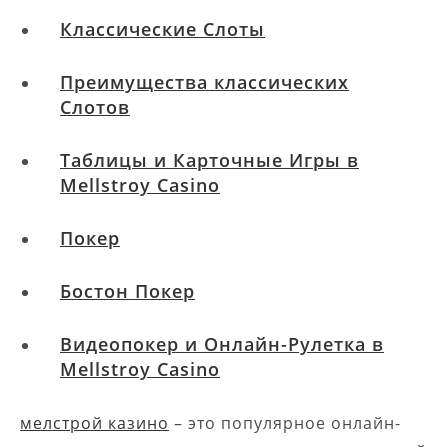
Классические Слоты
Преимущества классических
Слотов
Таблицы и Карточные Игры в
Mellstroy Casino
Покер
Бостон Покер
Видеопокер и Онлайн-Рулетка в
Mellstroy Casino
мелстрой казино
– это популярное онлайн-