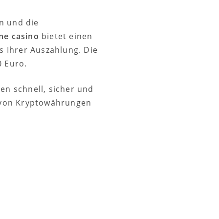
en und die
ne casino
bietet einen
s Ihrer Auszahlung. Die
0 Euro.
en schnell, sicher und
l von Kryptowährungen