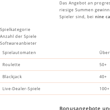
Das Angebot an progress
riesige Summen gewinne
Spieler sind, bei
nine c
Spielkategorie
Anzahl der Spiele
Softwareanbieter
Spielautomaten
Über
Roulette
50+
Blackjack
40+
Live-Dealer-Spiele
100+
Bonusangebote und