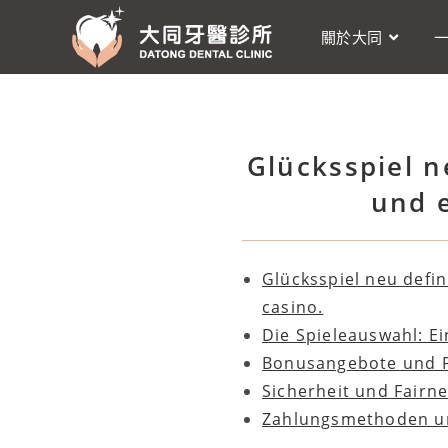
關於大同
Glücksspiel n
und e
Glücksspiel neu defin
casino.
Die Spieleauswahl: Ei
Bonusangebote und P
Sicherheit und Fairne
Zahlungsmethoden un