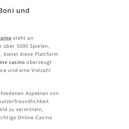
 Boni und
asino
steht an
n über 5000 Spielen,
, bietet diese Plattform
ine casino
überzeugt
e und eine Vielzahl
schiedenen Aspekten von
nutzerfreundlichkeit
ld zu vermitteln,
ichtige Online-Casino