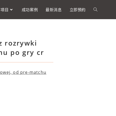
療項目
成功案例
最新消息
立即預約
z rozrywki
hu po gry cr
nowej, od pre-matchu