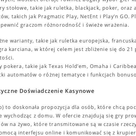
ry stołowe, takie jak ruletka, blackjack, poker, oraz
, takich jak Pragmatic Play, NetEnt i Play’n GO. P
apewnić graczom różnorodność i świeże wrażenia.
ne warianty, takie jak ruletka europejska, francusk
ra karciana, w której celem jest zbliżenie się do 2
tości.
 pokera, takie jak Texas Hold’em, Omaha i Caribbe
ki automatów o różnej tematyce i funkcjach bonus
tyczne Doświadczenie Kasynowe
o) to doskonała propozycja dla osób, które chcą po
e wychodząc z domu. W ofercie znajdują się gry pr
rów na żywo, które transmitowane są w czasie rzec
pomocą interfejsu online i komunikować się z krupi