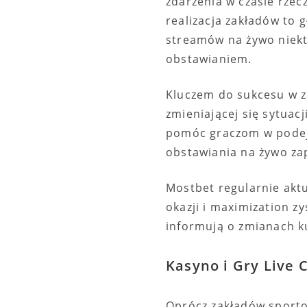
zdarzenia w czasie rzec
realizacja zakładów to 
streamów na żywo niekt
obstawianiem.
Kluczem do sukcesu w za
zmieniającej się sytuac
pomóc graczom w podejm
obstawiania na żywo zap
Mostbet regularnie akt
okazji i maximization 
informują o zmianach k
Kasyno i Gry Live 
Oprócz zakładów sporto