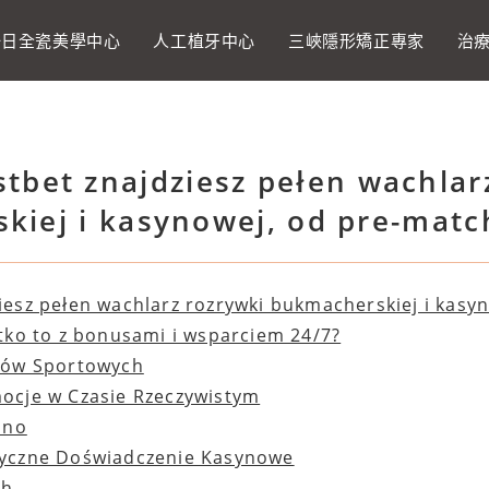
一日全瓷美學中心
人工植牙中心
三峽隱形矯正專家
治
tbet znajdziesz pełen wachlar
iej i kasynowej, od pre-matc
iesz pełen wachlarz rozrywki bukmacherskiej i kasy
stko to z bonusami i wsparciem 24/7?
adów Sportowych
ocje w Czasie Rzeczywistym
ino
tyczne Doświadczenie Kasynowe
sh