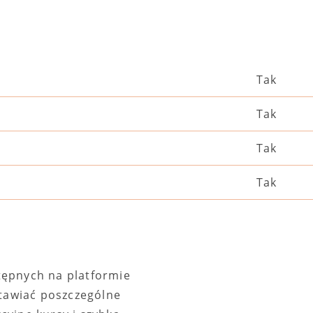
Tak
Tak
Tak
Tak
tępnych na platformie
tawiać poszczególne