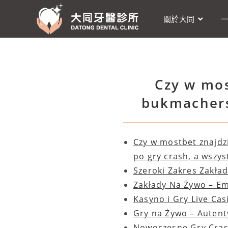
關於大同
Czy w mos
bukmachersk
Czy w mostbet znajdz
po gry crash, a wszy
Szeroki Zakres Zakł
Zakłady Na Żywo – Em
Kasyno i Gry Live Cas
Gry na Żywo – Auten
Nowoczesne Gry Cra