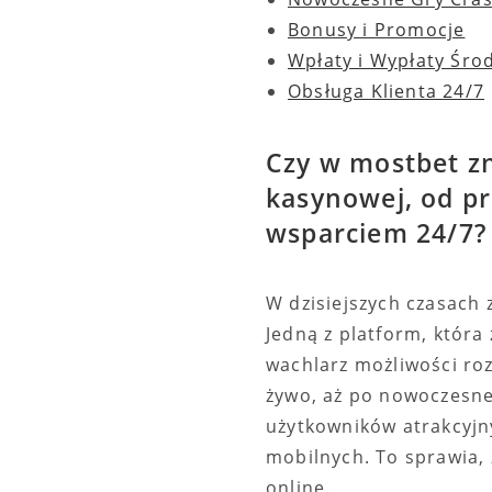
Bonusy i Promocje
Wpłaty i Wypłaty Śro
Obsługa Klienta 24/7
Czy w mostbet zn
kasynowej, od pr
wsparciem 24/7?
W dzisiejszych czasach 
Jedną z platform, która
wachlarz możliwości ro
żywo, aż po nowoczesne 
użytkowników atrakcyjn
mobilnych. To sprawia,
online.