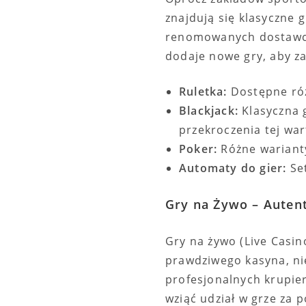
znajdują się klasyczne g
renomowanych dostawców
dodaje nowe gry, aby z
Ruletka:
Dostępne róż
Blackjack:
Klasyczna g
przekroczenia tej war
Poker:
Różne warianty
Automaty do gier:
Set
Gry na Żywo – Auten
Gry na żywo (Live Casin
prawdziwego kasyna, ni
profesjonalnych krupie
wziąć udział w grze za 