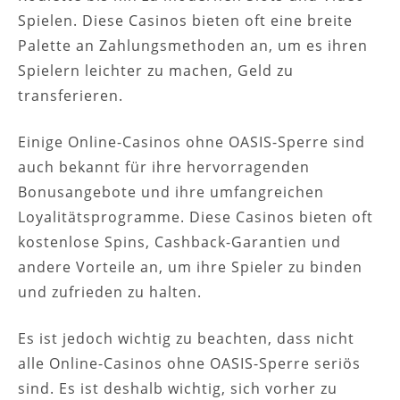
Spielen. Diese Casinos bieten oft eine breite
Palette an Zahlungsmethoden an, um es ihren
Spielern leichter zu machen, Geld zu
transferieren.
Einige Online-Casinos ohne OASIS-Sperre sind
auch bekannt für ihre hervorragenden
Bonusangebote und ihre umfangreichen
Loyalitätsprogramme. Diese Casinos bieten oft
kostenlose Spins, Cashback-Garantien und
andere Vorteile an, um ihre Spieler zu binden
und zufrieden zu halten.
Es ist jedoch wichtig zu beachten, dass nicht
alle Online-Casinos ohne OASIS-Sperre seriös
sind. Es ist deshalb wichtig, sich vorher zu