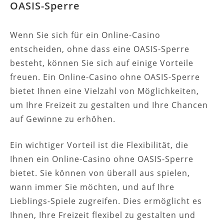
OASIS-Sperre
Wenn Sie sich für ein Online-Casino
entscheiden, ohne dass eine OASIS-Sperre
besteht, können Sie sich auf einige Vorteile
freuen. Ein Online-Casino ohne OASIS-Sperre
bietet Ihnen eine Vielzahl von Möglichkeiten,
um Ihre Freizeit zu gestalten und Ihre Chancen
auf Gewinne zu erhöhen.
Ein wichtiger Vorteil ist die Flexibilität, die
Ihnen ein Online-Casino ohne OASIS-Sperre
bietet. Sie können von überall aus spielen,
wann immer Sie möchten, und auf Ihre
Lieblings-Spiele zugreifen. Dies ermöglicht es
Ihnen, Ihre Freizeit flexibel zu gestalten und