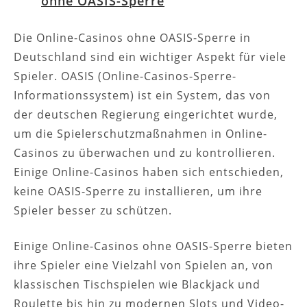
ohne OASIS-Sperre
Die Online-Casinos ohne OASIS-Sperre in
Deutschland sind ein wichtiger Aspekt für viele
Spieler. OASIS (Online-Casinos-Sperre-
Informationssystem) ist ein System, das von
der deutschen Regierung eingerichtet wurde,
um die Spielerschutzmaßnahmen in Online-
Casinos zu überwachen und zu kontrollieren.
Einige Online-Casinos haben sich entschieden,
keine OASIS-Sperre zu installieren, um ihre
Spieler besser zu schützen.
Einige Online-Casinos ohne OASIS-Sperre bieten
ihre Spieler eine Vielzahl von Spielen an, von
klassischen Tischspielen wie Blackjack und
Roulette bis hin zu modernen Slots und Video-