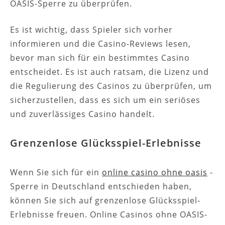
OASIS-Sperre zu überprüfen.
Es ist wichtig, dass Spieler sich vorher
informieren und die Casino-Reviews lesen,
bevor man sich für ein bestimmtes Casino
entscheidet. Es ist auch ratsam, die Lizenz und
die Regulierung des Casinos zu überprüfen, um
sicherzustellen, dass es sich um ein seriöses
und zuverlässiges Casino handelt.
Grenzenlose Glücksspiel-Erlebnisse
Wenn Sie sich für ein
online casino ohne oasis
-
Sperre in Deutschland entschieden haben,
können Sie sich auf grenzenlose Glücksspiel-
Erlebnisse freuen. Online Casinos ohne OASIS-