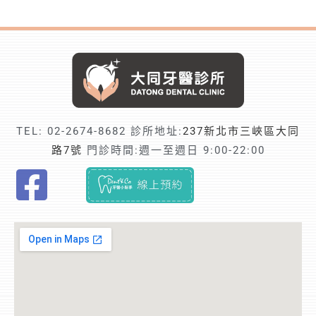
TEL:
02-2674-8682
診所地址:
237新北市三峽區大同
路7號
門診時間:週一至週日 9:00-22:00
F
i
n
d
t
r
u
s