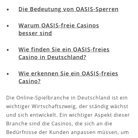
Die Bedeutung von OASIS-Sperren
Warum OASIS-freie Casinos
besser sind
Wie finden Sie ein OASIS-freies
Casino in Deutschland?
Wie erkennen Sie ein OASIS-freies
Casino?
Die Online-Spielbranche in Deutschland ist ein
wichtiger Wirtschaftszweig, der ständig wächst
und sich entwickelt. Ein wichtiger Aspekt dieser
Branche sind die Casinos, die sich an die
Bedürfnisse der Kunden anpassen müssen, um