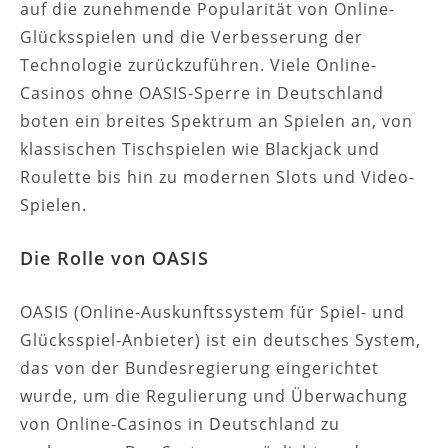
auf die zunehmende Popularität von Online-
Glücksspielen und die Verbesserung der
Technologie zurückzuführen. Viele Online-
Casinos ohne OASIS-Sperre in Deutschland
boten ein breites Spektrum an Spielen an, von
klassischen Tischspielen wie Blackjack und
Roulette bis hin zu modernen Slots und Video-
Spielen.
Die Rolle von OASIS
OASIS (Online-Auskunftssystem für Spiel- und
Glücksspiel-Anbieter) ist ein deutsches System,
das von der Bundesregierung eingerichtet
wurde, um die Regulierung und Überwachung
von Online-Casinos in Deutschland zu