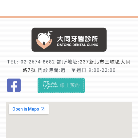
TEL:
02-2674-8682
診所地址:
237新北市三峽區大同
路7號
門診時間:週一至週日 9:00-22:00
F
i
n
d
t
r
u
s