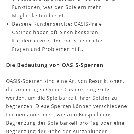
Funktionen, was den Spielern mehr
Möglichkeiten bietet.
Bessere Kundenservice: OASIS-freie
Casinos haben oft einen besseren
Kundenservice, der den Spielern bei
Fragen und Problemen hilft.
Die Bedeutung von OASIS-Sperren
OASIS-Sperren sind eine Art von Restriktionen,
die von einigen Online-Casinos eingesetzt
werden, um die Spielbarkeit ihrer Spieler zu
begrenzen. Diese Sperren können verschiedene
Formen annehmen, wie zum Beispiel eine
Begrenzung der Spielbarkeit pro Tag oder eine
Begrenzung der Höhe der Auszahlungen.