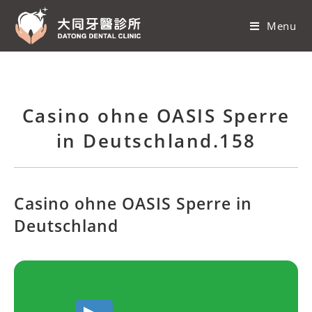
Menu
Casino ohne OASIS Sperre
in Deutschland.158
Casino ohne OASIS Sperre in
Deutschland