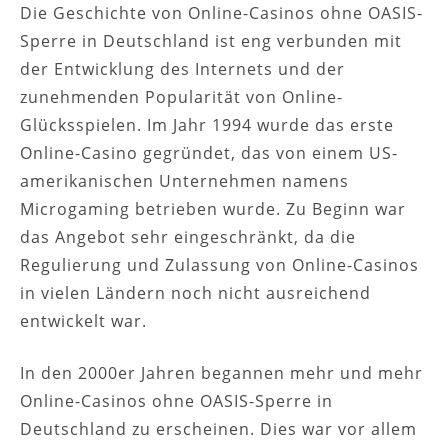
Die Geschichte von Online-Casinos ohne OASIS-
Sperre in Deutschland ist eng verbunden mit
der Entwicklung des Internets und der
zunehmenden Popularität von Online-
Glücksspielen. Im Jahr 1994 wurde das erste
Online-Casino gegründet, das von einem US-
amerikanischen Unternehmen namens
Microgaming betrieben wurde. Zu Beginn war
das Angebot sehr eingeschränkt, da die
Regulierung und Zulassung von Online-Casinos
in vielen Ländern noch nicht ausreichend
entwickelt war.
In den 2000er Jahren begannen mehr und mehr
Online-Casinos ohne OASIS-Sperre in
Deutschland zu erscheinen. Dies war vor allem