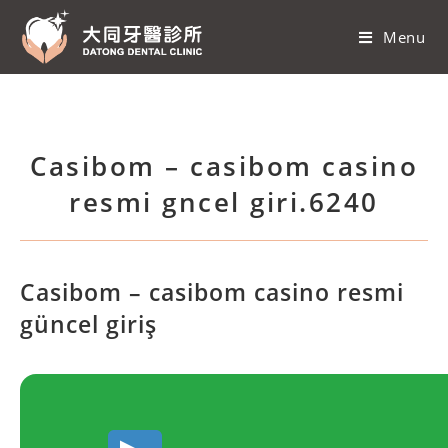
Menu
Casibom – casibom casino
resmi gncel giri.6240
Casibom – casibom casino resmi
güncel giriş