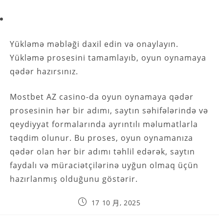
Yükləmə məbləği daxil edin və onaylayın.
Yükləmə prosesini tamamlayıb, oyun oynamaya
qədər hazırsınız.
Mostbet AZ casino-da oyun oynamaya qədər
prosesinin hər bir adımı, saytın səhifələrində və
qeydiyyat formalarında ayrıntılı məlumatlarla
təqdim olunur. Bu proses, oyun oynamanıza
qədər olan hər bir adımı təhlil edərək, saytın
faydalı və müraciətçilərinə uyğun olmaq üçün
hazırlanmış olduğunu göstərir.
17 10 月, 2025