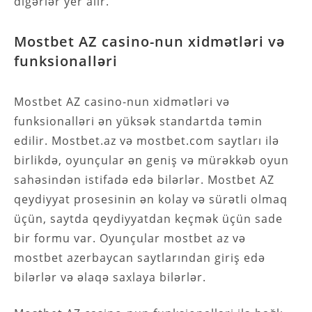
digərlər yer alır.
Mostbet AZ casino-nun xidmətləri və
funksionalləri
Mostbet AZ casino-nun xidmətləri və
funksionalləri ən yüksək standartda təmin
edilir. Mostbet.az və mostbet.com saytları ilə
birlikdə, oyunçular ən geniş və mürəkkəb oyun
sahəsindən istifadə edə bilərlər. Mostbet AZ
qeydiyyat prosesinin ən kolay və sürətli olmaq
üçün, saytda qeydiyyatdan keçmək üçün sade
bir formu var. Oyunçular mostbet az və
mostbet azerbaycan saytlarından giriş edə
bilərlər və əlaqə saxlaya bilərlər.