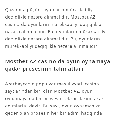
Qazanmaq üçün, oyunların mürəkkəbliyi
dəqiqliklə nəzərə alınmalıdır. Mostbet AZ
casino-da oyunların mürəkkəbliyi dəqiqliklə
nəzərə alınmalıdır. Bu, oyunların mürəkkəbliyi
dəqiqliklə nəzərə alınmalıdır. Bu, oyunların
mürəkkəbliyi dəqiqliklə nəzərə alınmalıdır.
Mostbet AZ casino-da oyun oynamaya
qədər prosesinin təlimatları
Azerbaycanın populyar məsuliyyətli casino
saytlarından biri olan Mostbet AZ, oyun
oynamaya qədər prosesini əksərlik kimi əsas
adımlarla izləyir. Bu sayt, oyun oynamanıza
qədər olan prosesin hər bir adımı haqqında