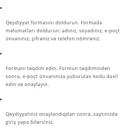
Qeydiyyat formasını doldurun. Formada
məlumatları doldurun: adınız, soyadınız, e-poçt
ünvanınız, şifrəniz və telefon nömrəniz.
Formanı təqdim edin. Formun təqdimindən
sonra, e-poçt ünvanınıza yuburulan kodu daxil
edin və onaylayın.
Qeydiyyatınız onaylandıqdan sonra, saytınızda
giriş yapa bilərsiniz.