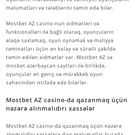
məlumatları və tələblərini təmin edə bilər.
Mostbet AZ casino-nun xidmətləri və
funksionalləri ilə bağlı olaraq, oyunçuların
əlaqə saxlamaq, oyun oynamak və maliyyə
təminatları üçün ən kolay və sürətli şəkildə
təmin edilən xidmətlər var. Mostbet AZ və
mosbet azerbaycan saytları ilə birlikdə,
oyunçular ən geniş və mürəkkəb oyun
sahəsindən istifadə edə bilərlər.
Mostbet AZ casino-da qazanmaq üçün
nəzərə alınmalıdırı xassələr
Mostbet AZ casino-da qazanmaq üçün nəzərə
alınmalıdırı xassələrə dair məlumatlar burada