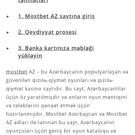
təlimatları
1. Mostbet AZ saytına giriş
2. Qeydiyyat prosesi
3. Banka kartınıza məbləği
yükləyin
mostbet
AZ – bu Azərbaycanın populyarlaşan və
güvenilən qızıль-qiymət oyunları və qızıль-
qiymət kasino saytıdır. Bu sayt, Azərbaycanlılar
üçün öz yaratılmışdır və onların oyun məntiqini
və tələblərini qənaət etmək üçün
hazırlanmışdır. Mostbet Azerbaycan və Mostbet
AZ adları ilə tanınan bu sayt, Azərbaycanın
oyunçuları üçün geniş bir oyun kataloqu və