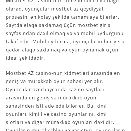
Mostbet AZ casino-nun funksionalləri ilə bağlı
olaraq, oyunçular mostbet az qeydiyyat
prosesini ən kolay şəkildə tamamlaya bilərlər.
Saytda əlaqə saxlamaq üçün mostbet giriş
sayfasından daxil olmaq və ya mobil uydurğunu
təklif edir. Mobil uydurma, oyunçuların her yerə
qədər əlaqə saxlamaq və oyun oynamak üçün
ideal şəkildədir.
Mostbet AZ casino-nun xidmətləri arasında ən
geniş və mürəkkəb oyun sahəsi yer alır.
Oyunçular azerbaycanda kazino saytlari
arasında en geniş və mürəkkəb oyun
sahəsindən istifadə edə bilərlər. Bu, kimi
oyunları, kimi live casino oyunlarını, kimi
slotları və digər mürəkkəb oyunları daxildir.
Oyunların mürəkkəbliyi və varietysi, oyunçuların