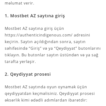
məlumat verir.
1. Mostbet AZ saytına giriş
Mostbet AZ saytına giriş üçün
https://authenticindigenous.com/ adresini
keçirin. Saytın açıldığından sonra, saytın
səhifəsində “Giriş” və ya “Qeydiyyat” butonlarını
tıklayın. Bu butonlar saytın üstündən və ya sağ
tarafta yerləşir.
2. Qeydiyyat prosesi
Mostbet AZ saytında oyun oynamak üçün
qeydiyyatdan keçməlisiniz. Qeydiyyat prosesi
əksərlik kimi ədədli adımlardan ibarətdir: