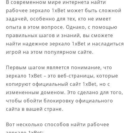
В современном мире интернета найти
рабочее зеркало 1xBet может быть сложной
задачей, особенно для тех, кто не имеет
опыта в этом вопросе. Однако, с помощью
правильных шагов и знаний, вы сможете
найти надежное зеркало 1xBet и насладиться
игрой на этом популярном сайте.
Первым шагом является понимание, что
зеркало 1xBet – это веб-страницы, которые
копируют официальный сайт 1xBet, но с
измененным доменом. Это сделано для того,
чтобы обойти блокировку официального
сайта в вашей стране.
Вот несколько способов найти рабочее
зеркало 1xBet: