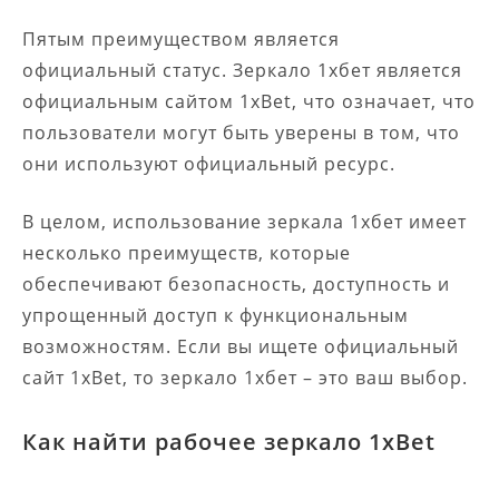
Пятым преимуществом является
официальный статус. Зеркало 1хбет является
официальным сайтом 1xBet, что означает, что
пользователи могут быть уверены в том, что
они используют официальный ресурс.
В целом, использование зеркала 1хбет имеет
несколько преимуществ, которые
обеспечивают безопасность, доступность и
упрощенный доступ к функциональным
возможностям. Если вы ищете официальный
сайт 1xBet, то зеркало 1хбет – это ваш выбор.
Как найти рабочее зеркало 1xBet