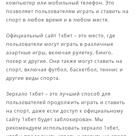
компьютер или мобильный телефон. Это
позволяет пользователям играть и ставить на
спорт в любое время и в любом месте.
Официальный сайт 1хбет – это место, где
пользователи могут играть в различные
азартные игры, включая рулетку, бинго,
покер и другие. Они также могут ставить на
спорт, включая футбол, баскетбол, теннис и
другие виды спорта.
Зеркало 1хбет – это лучший способ для
пользователей продолжить играть и ставить
на спорт, даже если доступ к официальному
сайту 1хбет будет заблокирован. Мы
рекомендуем использовать зеркало 1хбет,