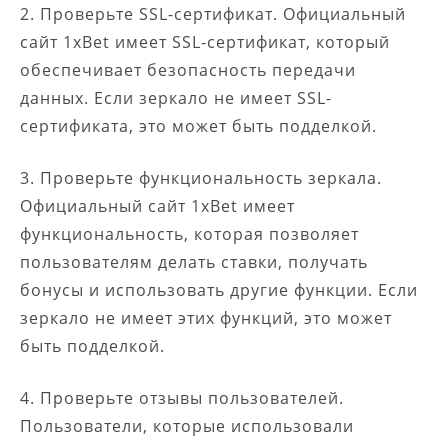
2. Проверьте SSL-сертификат. Официальный
сайт 1xBet имеет SSL-сертификат, который
обеспечивает безопасность передачи
данных. Если зеркало не имеет SSL-
сертификата, это может быть подделкой.
3. Проверьте функциональность зеркала.
Официальный сайт 1xBet имеет
функциональность, которая позволяет
пользователям делать ставки, получать
бонусы и использовать другие функции. Если
зеркало не имеет этих функций, это может
быть подделкой.
4. Проверьте отзывы пользователей.
Пользователи, которые использовали