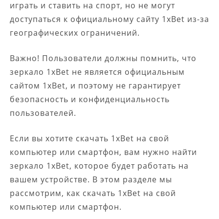
играть и ставить на спорт, но не могут
доступаться к официальному сайту 1xBet из-за
географических ограничений.
Важно! Пользователи должны помнить, что
зеркало 1xBet не является официальным
сайтом 1xBet, и поэтому не гарантирует
безопасность и конфиденциальность
пользователей.
Если вы хотите скачать 1xBet на свой
компьютер или смартфон, вам нужно найти
зеркало 1xBet, которое будет работать на
вашем устройстве. В этом разделе мы
рассмотрим, как скачать 1xBet на свой
компьютер или смартфон.