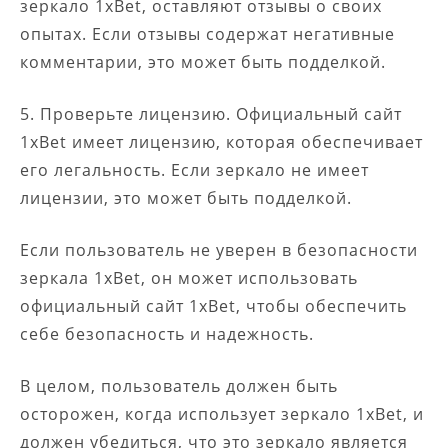
зеркало 1xBet, оставляют отзывы о своих
опытах. Если отзывы содержат негативные
комментарии, это может быть подделкой.
5. Проверьте лицензию. Официальный сайт
1xBet имеет лицензию, которая обеспечивает
его легальность. Если зеркало не имеет
лицензии, это может быть подделкой.
Если пользователь не уверен в безопасности
зеркала 1xBet, он может использовать
официальный сайт 1xBet, чтобы обеспечить
себе безопасность и надежность.
В целом, пользователь должен быть
осторожен, когда использует зеркало 1xBet, и
должен убедиться, что это зеркало является