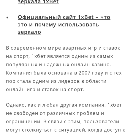
зеркала 1xBet
Официальный сайт 1xBet – что
это и почему использовать
зеркало
В современном мире азартных игр и ставок
на спорт, 1хбет является одним из самых
популярных и надежных онлайн-казино.
Компания была основана в 2007 году и с тех
пор стала одним из лидеров в области
онлайн-игр и ставок на спорт.
Однако, как и любая другая компания, 1хбет
не свободен от различных проблем и
ограничений. В связи с этим, пользователи
могут столкнуться с ситуацией, когда доступ к