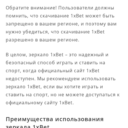
Обратите внимание! Пользователи должны
помнить, что скачивание 1xBet может быть
запрещено в вашем регионе, и поэтому вам
нужно убедиться, что скачивание 1xBet
разрешено в вашем регионе.
В целом, зеркало 1xBet – это надежный и
безопасный способ играть и ставить на
спорт, когда официальный сайт 1xBet
недоступен. Мы рекомендуем использовать
зеркало 1xBet, если вы хотите играть и
ставить на спорт, но не можете доступаться к
официальному сайту 1xBet.
Преимущества использования
зеркала 1xBet