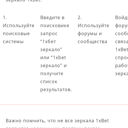
1.
Введите в
2.
Войд
Используйте
поисковике
Используйте
фору
поисковые
запрос
форумы и
сооб
системы
“1хбет
сообщества
связ
зеркало”
1xBet
или “1xbet
спро
зеркало” и
рабо
получите
зерк
список
результатов.
Важно помнить, что не все зеркала 1xBet