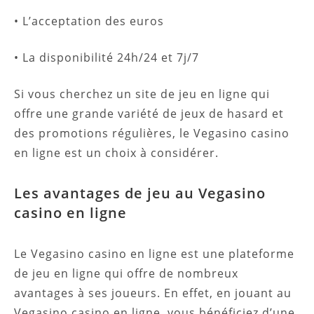
• L’acceptation des euros
• La disponibilité 24h/24 et 7j/7
Si vous cherchez un site de jeu en ligne qui
offre une grande variété de jeux de hasard et
des promotions régulières, le Vegasino casino
en ligne est un choix à considérer.
Les avantages de jeu au Vegasino
casino en ligne
Le Vegasino casino en ligne est une plateforme
de jeu en ligne qui offre de nombreux
avantages à ses joueurs. En effet, en jouant au
Vegasino casino en ligne, vous bénéficiez d’une