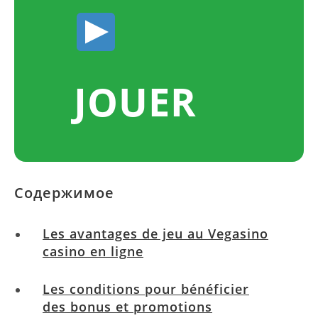
JOUER
Содержимое
Les avantages de jeu au Vegasino
casino en ligne
Les conditions pour bénéficier
des bonus et promotions