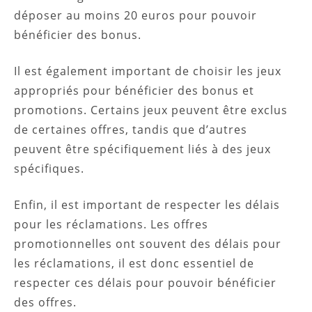
déposer au moins 20 euros pour pouvoir
bénéficier des bonus.
Il est également important de choisir les jeux
appropriés pour bénéficier des bonus et
promotions. Certains jeux peuvent être exclus
de certaines offres, tandis que d’autres
peuvent être spécifiquement liés à des jeux
spécifiques.
Enfin, il est important de respecter les délais
pour les réclamations. Les offres
promotionnelles ont souvent des délais pour
les réclamations, il est donc essentiel de
respecter ces délais pour pouvoir bénéficier
des offres.