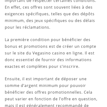
important de respecter certaines conditions.
En effet, ces offres sont souvent liées à des
exigences spécifiques, telles que des dépôts
minimum, des jeux spécifiques ou des délais
pour les réclamations.
La première condition pour bénéficier des
bonus et promotions est de créer un compte
sur le site du Vegasino casino en ligne. Il est
donc essentiel de fournir des informations
exactes et complètes pour s’inscrire.
Ensuite, il est important de déposer une
somme d’argent minimum pour pouvoir
bénéficier des offres promotionnelles. Cela
peut varier en fonction de l’offre en question,
mais il est généralement recommandé de