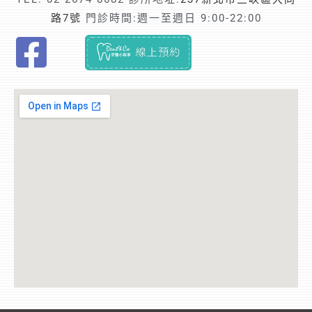
路7號
門診時間:週一至週日 9:00-22:00
F
i
n
d
t
r
u
s
t
e
d
r
e
c
o