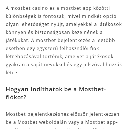
A mostbet casino és a mostbet app közötti
különbségek is fontosak, mivel mindkét opció
olyan lehetőséget nyújt, amelyekkel a játékosok
könnyen és biztonságosan kezelnének a
játékukat. A mostbet bejelentkezés a legtöbb
esetben egy egyszerű felhasználói fiók
létrehozásával történik, amelyet a játékosok
gyakran a saját nevükkel és egy jelszóval hozzák
létre.
Hogyan indíthatok be a Mostbet-
fiókot?
Mostbet bejelentkezéshez először jelentkezzen
be a Mostbet weboldalán vagy a Mostbet app-