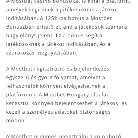
A Mostbet casino bonusokat is kínál a platform,
amelyek segítenek a játékosoknak a játékot
indításában. A 125%-os bonus a Mostbet
Bónuszban érhető el, ami a játékosok számára
nagy előnyt jelent. Ez a bonus segít a
játékosoknak a játékot indításában, és a
szórakozás megnyitásában.
A Mostbet regisztráció és bejelentkezés
egyszerű és gyors folyamat, amelyet a
felhasználók könnyen elvégezhetnek a
platformon. A Mostbet Hungary oldalán
keresztül könnyen bejelentkezhet a játékos, és
kezeli a személyes adatokat biztonságos
módon.
A Mostbet érdemes regisztrálni a különböző