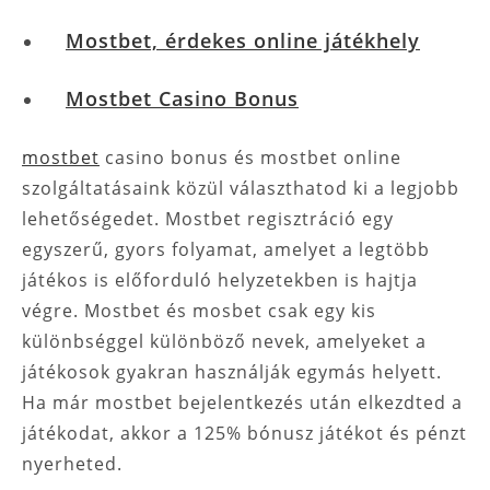
Mostbet, érdekes online játékhely
Mostbet Casino Bonus
mostbet
casino bonus és mostbet online
szolgáltatásaink közül választhatod ki a legjobb
lehetőségedet. Mostbet regisztráció egy
egyszerű, gyors folyamat, amelyet a legtöbb
játékos is előforduló helyzetekben is hajtja
végre. Mostbet és mosbet csak egy kis
különbséggel különböző nevek, amelyeket a
játékosok gyakran használják egymás helyett.
Ha már mostbet bejelentkezés után elkezdted a
játékodat, akkor a 125% bónusz játékot és pénzt
nyerheted.