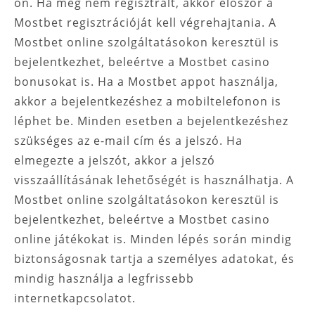
on. Ha még nem regisztrált, akkor először a
Mostbet regisztrációját kell végrehajtania. A
Mostbet online szolgáltatásokon keresztül is
bejelentkezhet, beleértve a Mostbet casino
bonusokat is. Ha a Mostbet appot használja,
akkor a bejelentkezéshez a mobiltelefonon is
léphet be. Minden esetben a bejelentkezéshez
szükséges az e-mail cím és a jelszó. Ha
elmegezte a jelszót, akkor a jelszó
visszaállításának lehetőségét is használhatja. A
Mostbet online szolgáltatásokon keresztül is
bejelentkezhet, beleértve a Mostbet casino
online játékokat is. Minden lépés során mindig
biztonságosnak tartja a személyes adatokat, és
mindig használja a legfrissebb
internetkapcsolatot.