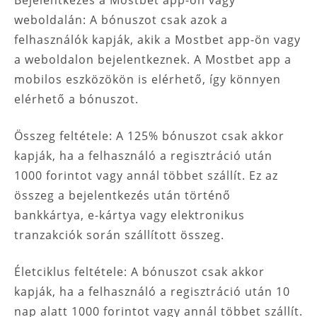
Bejelentkezés a Mostbet app-ön vagy
weboldalán: A bónuszot csak azok a
felhasználók kapják, akik a Mostbet app-ön vagy
a weboldalon bejelentkeznek. A Mostbet app a
mobilos eszközökön is elérhető, így könnyen
elérhető a bónuszot.
Összeg feltétele: A 125% bónuszot csak akkor
kapják, ha a felhasználó a regisztráció után
1000 forintot vagy annál többet szállít. Ez az
összeg a bejelentkezés után történő
bankkártya, e-kártya vagy elektronikus
tranzakciók során szállított összeg.
Életciklus feltétele: A bónuszot csak akkor
kapják, ha a felhasználó a regisztráció után 10
nap alatt 1000 forintot vagy annál többet szállít.