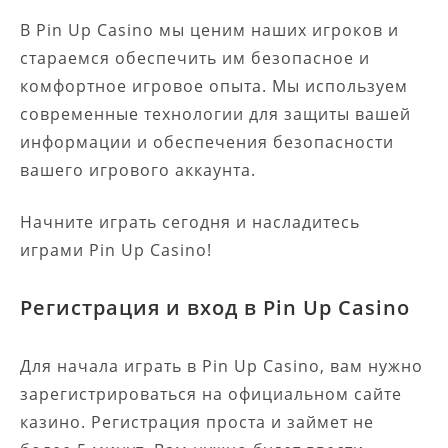
В Pin Up Casino мы ценим наших игроков и
стараемся обеспечить им безопасное и
комфортное игровое опыта. Мы используем
современные технологии для защиты вашей
информации и обеспечения безопасности
вашего игрового аккаунта.
Начните играть сегодня и насладитесь
играми Pin Up Casino!
Регистрация и вход в Pin Up Casino
Для начала играть в Pin Up Casino, вам нужно
зарегистрироваться на официальном сайте
казино. Регистрация проста и займет не