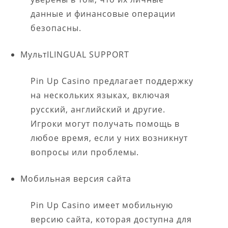
данные и финансовые операции
безопасны.
МультILINGUAL SUPPORT
Pin Up Casino предлагает поддержку
на нескольких языках, включая
русский, английский и другие.
Игроки могут получать помощь в
любое время, если у них возникнут
вопросы или проблемы.
Мобильная версия сайта
Pin Up Casino имеет мобильную
версию сайта, которая доступна для