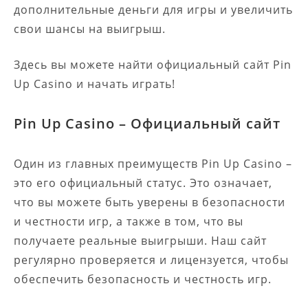
дополнительные деньги для игры и увеличить
свои шансы на выигрыш.
Здесь вы можете найти официальный сайт Pin
Up Casino и начать играть!
Pin Up Casino – Официальный сайт
Один из главных преимуществ Pin Up Casino –
это его официальный статус. Это означает,
что вы можете быть уверены в безопасности
и честности игр, а также в том, что вы
получаете реальные выигрыши. Наш сайт
регулярно проверяется и лицензуется, чтобы
обеспечить безопасность и честность игр.