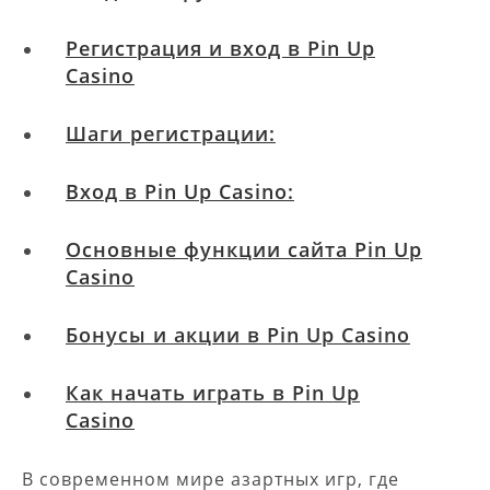
Регистрация и вход в Pin Up
Casino
Шаги регистрации:
Вход в Pin Up Casino:
Основные функции сайта Pin Up
Casino
Бонусы и акции в Pin Up Casino
Как начать играть в Pin Up
Casino
В современном мире азартных игр, где