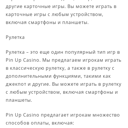
другие карточные игры. Вы можете играть в
карточные игры с любым устройством,
включая смартфоны и планшеты.
Рулетка
Рулетка – это еще один популярный тип игр в
Pin Up Casino. Мы предлагаем игрокам играть
в классическую рулетку, а также в рулетку с
дополнительными функциями, такими как
джекпот и другие. Вы можете играть в рулетку
с любым устройством, включая смартфоны и
планшеты.
Pin Up Casino предлагает игрокам множество
способов оплаты, включая: