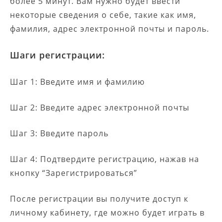
более 5 минут. Вам нужно будет ввести
некоторые сведения о себе, такие как имя,
фамилия, адрес электронной почты и пароль.
Шаги регистрации:
Шаг 1: Введите имя и фамилию
Шаг 2: Введите адрес электронной почты
Шаг 3: Введите пароль
Шаг 4: Подтвердите регистрацию, нажав на
кнопку “Зарегистрироваться”
После регистрации вы получите доступ к
личному кабинету, где можно будет играть в