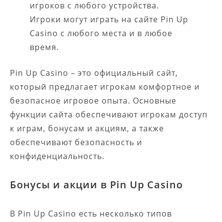
игроков с любого устройства.
Игроки могут играть на сайте Pin Up
Casino с любого места и в любое
время.
Pin Up Casino – это официальный сайт,
который предлагает игрокам комфортное и
безопасное игровое опыта. Основные
функции сайта обеспечивают игрокам доступ
к играм, бонусам и акциям, а также
обеспечивают безопасность и
конфиденциальность.
Бонусы и акции в Pin Up Casino
В Pin Up Casino есть несколько типов