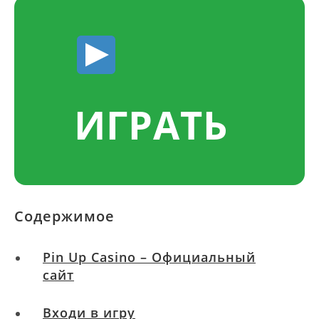
ИГРАТЬ
Содержимое
Pin Up Casino – Официальный
сайт
Входи в игру