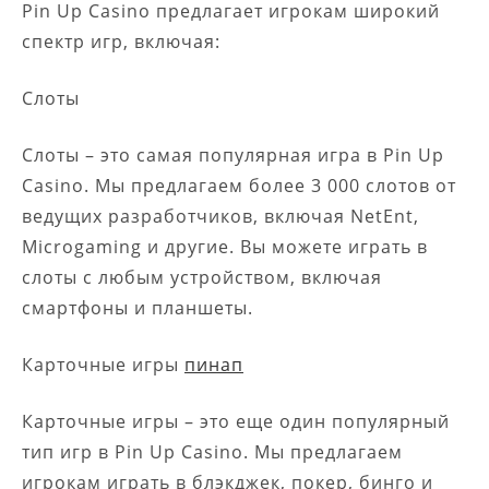
Pin Up Casino предлагает игрокам широкий
спектр игр, включая:
Слоты
Слоты – это самая популярная игра в Pin Up
Casino. Мы предлагаем более 3 000 слотов от
ведущих разработчиков, включая NetEnt,
Microgaming и другие. Вы можете играть в
слоты с любым устройством, включая
смартфоны и планшеты.
Карточные игры
пинап
Карточные игры – это еще один популярный
тип игр в Pin Up Casino. Мы предлагаем
игрокам играть в блэкджек, покер, бинго и