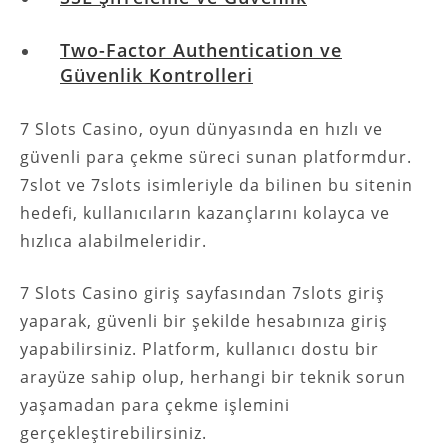
Two-Factor Authentication ve
Güvenlik Kontrolleri
7 Slots Casino, oyun dünyasında en hızlı ve
güvenli para çekme süreci sunan platformdur.
7slot ve 7slots isimleriyle da bilinen bu sitenin
hedefi, kullanıcıların kazançlarını kolayca ve
hızlıca alabilmeleridir.
7 Slots Casino giriş sayfasından 7slots giriş
yaparak, güvenli bir şekilde hesabınıza giriş
yapabilirsiniz. Platform, kullanıcı dostu bir
arayüze sahip olup, herhangi bir teknik sorun
yaşamadan para çekme işlemini
gerçekleştirebilirsiniz.