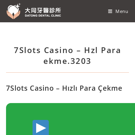
Menu
7Slots Casino – Hzl Para
ekme.3203
7Slots Casino – Hızlı Para Çekme