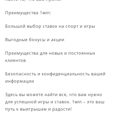
Преимущества 1win:
Большой выбор ставок на спорт и игры
Выгодные бонусы и акции
Преимущества для новых и постоянных
клиентов
Безопасность и конфиденциальность вашей
информации
Здесь вы можете найти все, что вам нужно
для успешной игры и ставок. 1win – это ваш
путь к выигрышам и радости!