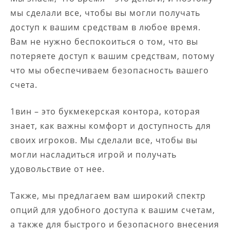
мы сделали все, чтобы вы могли получать
доступ к вашим средствам в любое время.
Вам не нужно беспокоиться о том, что вы
потеряете доступ к вашим средствам, потому
что мы обеспечиваем безопасность вашего
счета.
1вин – это букмекерская контора, которая
знает, как важны комфорт и доступность для
своих игроков. Мы сделали все, чтобы вы
могли насладиться игрой и получать
удовольствие от нее.
Также, мы предлагаем вам широкий спектр
опций для удобного доступа к вашим счетам,
а также для быстрого и безопасного внесения