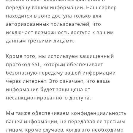
передачу вашей информации. Наш сервер
находится в зоне доступа только для
авторизованных пользователей, что
исключает возможность доступа к вашим
данным третьими лицами.
Кроме того, мы используем защищенный
протокол SSL, который обеспечивает
безопасную передачу вашей информации
через интернет. Это означает, что ваша
информация будет защищена от
несанкционированного доступа.
Мы также обеспечиваем конфиденциальность
вашей информации, не передавая ее третьим
лицам, кроме случаев, когда это необходимо