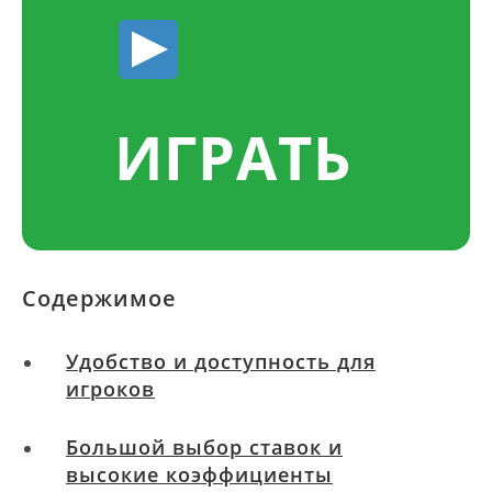
ИГРАТЬ
Содержимое
Удобство и доступность для
игроков
Большой выбор ставок и
высокие коэффициенты