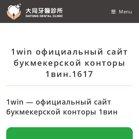
Menu
1win официальный сайт
букмекерской конторы
1вин.1617
1win — официальный сайт
букмекерской конторы 1вин